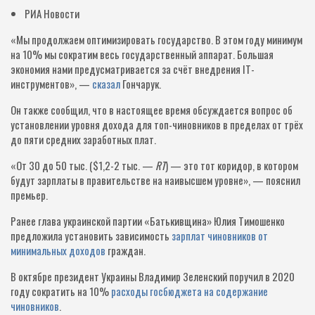
РИА Новости
«Мы продолжаем оптимизировать государство. В этом году минимум
на 10% мы сократим весь государственный аппарат. Большая
экономия нами предусматривается за счёт внедрения IT-
инструментов», —
сказал
Гончарук.
Он также сообщил, что в настоящее время обсуждается вопрос об
установлении уровня дохода для топ-чиновников в пределах от трёх
до пяти средних заработных плат.
«От 30 до 50 тыс. ($1,2-2 тыс. —
RT
) — это тот коридор, в котором
будут зарплаты в правительстве на наивысшем уровне», — пояснил
премьер.
Ранее глава украинской партии «Батькивщина» Юлия Тимошенко
предложила установить зависимость
зарплат чиновников от
минимальных доходов
граждан.
В октябре президент Украины Владимир Зеленский поручил в 2020
году сократить на 10%
расходы госбюджета на содержание
чиновников
.