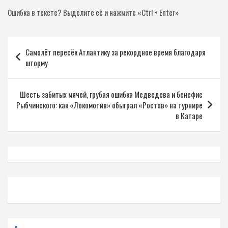
Ошибка в тексте?
Выделите её и нажмите «Ctrl + Enter»
Навигация
Самолёт пересёк Атлантику за рекордное время благодаря
по
шторму
записям
Шесть забитых мячей, грубая ошибка Медведева и бенефис
Рыбчинского: как «Локомотив» обыграл «Ростов» на турнире
в Катаре