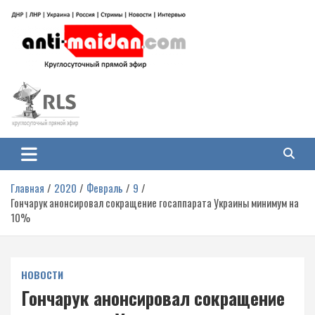
Перейти
к
содержимому
Антимайдан: Гражданская война
На сайте 'Антимайдан' вы найдете самые свежие новости и аналитику о
гражданской войне на Украине, включая события в Новороссии, ДНР,
на Украине
ЛНР и других регионах.
Главная
2020
Февраль
9
Гончарук анонсировал сокращение госаппарата Украины минимум на
10%
НОВОСТИ
Гончарук анонсировал сокращение