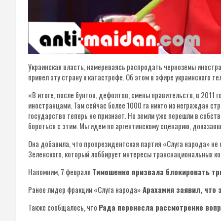
Украинская власть, намереваясь распродать черноземы иностра
привел эту страну к катастрофе. Об этом в эфире украинского 
«В итоге, после бунтов, дефолтов, смены правительств, в 2011 
иностранцами. Там сейчас более 1000 га никто из неграждан стр
государство теперь не признает. Но земли уже перешли в собст
бороться с этим. Мы идем по аргентинскому сценарию, доказав
Она добавила, что пропрезидентская партия «Слуга народа» не
Зеленского, который лоббирует интересы транснациональных ко
Напомним, 7 февраля
Тимошенко призвала блокировать тр
Ранее лидер фракции «Слуга народа»
Арахамия заявил, что 
Также сообщалось, что
Рада перенесла рассмотрение воп