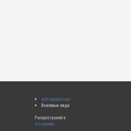
anti-maidan.com
Вежливые люди
Распространяйте
эту ссылку