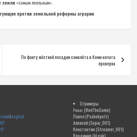
е земли
«самым лояльным».
стующие против земельной реформы аграрии
.
По факту жёсткой посадки самолёта в Коми начата
проверка
Стримеры:
(RenTheGame)
Ренат
сский
/
english
Павел
(Pashokpetr)
ДНР
Алексей
(Separ_001)
НР
Константин
(Streamer_001)
Владимир
(bLeak)