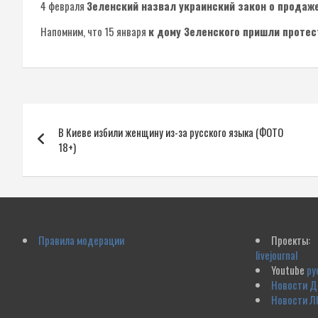
4 февраля
Зеленский назвал украинский закон о продаж
Напомним, что 15 января
к дому Зеленского пришли проте
Навигация
В Киеве избили женщину из-за русского языка (ФОТО
по
18+)
записям
Правила модерации
Проекты:
livejournal
Youtube
ру
Новости 
Новости Л