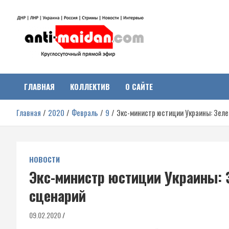
Перейти
к
содержимому
Антимайдан:
На сайте 'Антимайдан' вы найдете самые свежие новости и аналитик
о гражданской войне на Украине, включая события в Новороссии,
ДНР, ЛНР и других регионах.
ГЛАВНАЯ
КОЛЛЕКТИВ
О САЙТЕ
Гражданская война на
Главная
2020
Февраль
9
Экс-министр юстиции Украины: Зеле
Украине
НОВОСТИ
Экс-министр юстиции Украины: 
сценарий
09.02.2020