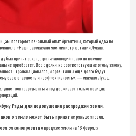
нцам, повторяет печальный опыт Аргентины, который едва не
телеканала «Наш» рассказала экс-министр юстиции Лукаш.
году был принят закон, ограничивающий право на покупку
аны не приобретет. Все сделки, не соответствующие этому закону,
венность транснационалов, и аргентинцы еще долго будут
шему свою опасность и неэффективность», — сказала Лукаш.
 слушает контраргументы и поддерживает только позицию
рпораций.
ибуну Рады для недопущения распродажи земли
.
закон о земле может быть принят
не раньше апреля.
роса законопроекта
о продаже земли на 18 февраля.