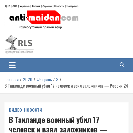
Перейти
к
содержимому
Антимайдан: Гражданская война
На сайте 'Антимайдан' вы найдете самые свежие новости и аналитику о
гражданской войне на Украине, включая события в Новороссии, ДНР,
на Украине
ЛНР и других регионах.
Главная
2020
Февраль
8
В Таиланде военный убил 17 человек и взял заложников — Россия 24
ВИДЕО
НОВОСТИ
В Таиланде военный убил 17
человек и взял заложников —