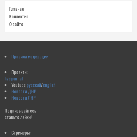
Главная
Коллектив
О сайте
Правила модерации
Проекты:
livejournal
Youtube
русский
/
english
Новости ДНР
Новости ЛНР
Подписывайтесь,
ставьте лайки!
Стримеры: