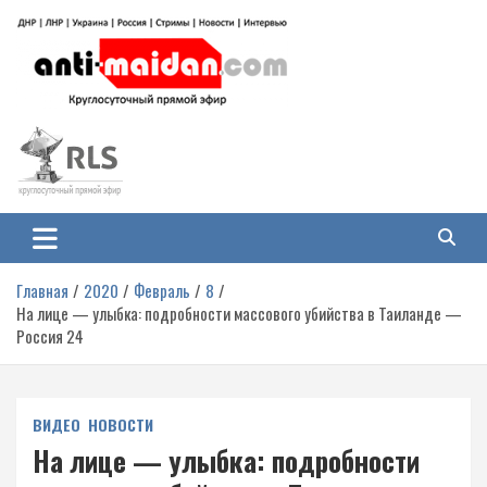
Перейти
к
содержимому
Антимайдан: Гражданская война
На сайте 'Антимайдан' вы найдете самые свежие новости и аналитику о
гражданской войне на Украине, включая события в Новороссии, ДНР,
на Украине
ЛНР и других регионах.
Главная
2020
Февраль
8
На лице — улыбка: подробности массового убийства в Таиланде —
Россия 24
ВИДЕО
НОВОСТИ
На лице — улыбка: подробности