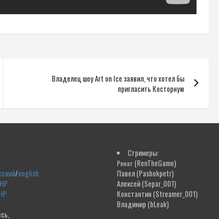
Владелец шоу Art on Ice заявил, что хотел бы
пригласить Косторную
Стримеры:
(RenTheGame)
Ренат
сский
/
english
Павел
(Pashokpetr)
ДНР
Алексей
(Separ_001)
НР
Константин
(Streamer_001)
Владимир
(bLeak)
сь,