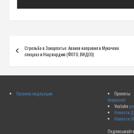
Навигация
Стрельба в Закарпатье: Аваков направил в Мукачево
по
спецназ и Нацгвардию (ФОТО, ВИДЕО)
записям
Правила модерации
Проекты:
livejournal
Youtube
ру
Новости 
Новости Л
Подписывайте