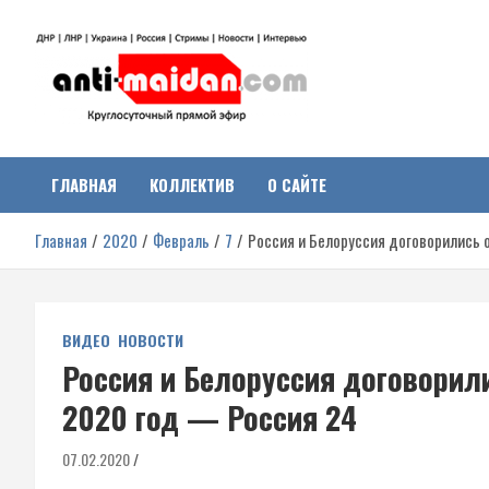
Перейти
к
содержимому
Антимайдан:
На сайте 'Антимайдан' вы найдете самые свежие новости и аналитик
о гражданской войне на Украине, включая события в Новороссии,
ДНР, ЛНР и других регионах.
ГЛАВНАЯ
КОЛЛЕКТИВ
О САЙТЕ
Гражданская война на
Главная
2020
Февраль
7
Россия и Белоруссия договорились о
Украине
ВИДЕО
НОВОСТИ
Россия и Белоруссия договорили
2020 год — Россия 24
07.02.2020