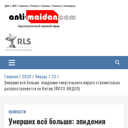
Перейти
к
содержимому
Антимайдан: Гражданская война
На сайте 'Антимайдан' вы найдете самые свежие новости и аналитику о
гражданской войне на Украине, включая события в Новороссии, ДНР,
на Украине
ЛНР и других регионах.
Главная
2020
Январь
23
Умерших всё больше: эпидемия смертельного вируса стремительно
распространяется по Китаю (ФОТО, ВИДЕО)
НОВОСТИ
Умерших всё больше: эпидемия