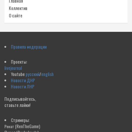
Главная
Коллектив
О сайте
Правила модерации
Проекты:
livejournal
Youtube
русский
/
english
Новости ДНР
Новости ЛНР
Подписывайтесь,
ставьте лайки!
Стримеры:
(RenTheGame)
Ренат