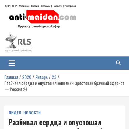
Перейти
к
содержимому
Антимайдан: Гражданская война
На сайте 'Антимайдан' вы найдете самые свежие новости и аналитику о
гражданской войне на Украине, включая события в Новороссии, ДНР,
на Украине
ЛНР и других регионах.
Главная
2020
Январь
23
Разбивал сердца и опустошал кошельки: арестован брачный аферист
— Россия 24
ВИДЕО
НОВОСТИ
Разбивал сердца и опустошал