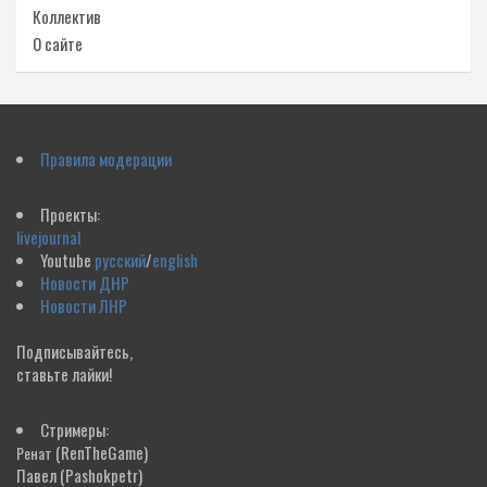
Коллектив
О сайте
Правила модерации
Проекты:
livejournal
Youtube
русский
/
english
Новости ДНР
Новости ЛНР
Подписывайтесь,
ставьте лайки!
Стримеры:
(RenTheGame)
Ренат
Павел
(Pashokpetr)