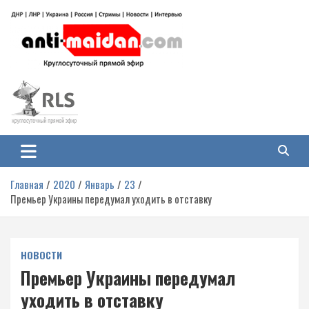
Перейти
к
содержимому
Антимайдан: Гражданская война
На сайте 'Антимайдан' вы найдете самые свежие новости и аналитику о
гражданской войне на Украине, включая события в Новороссии, ДНР,
на Украине
ЛНР и других регионах.
Главная
2020
Январь
23
Премьер Украины передумал уходить в отставку
НОВОСТИ
Премьер Украины передумал
уходить в отставку