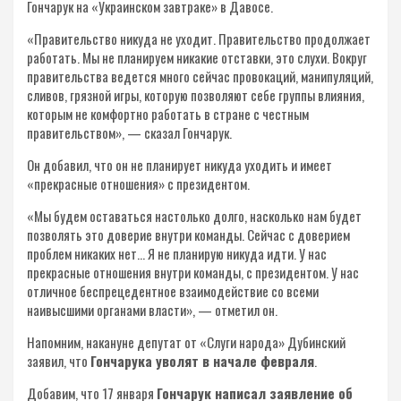
Гончарук на «Украинском завтраке» в Давосе.
«Правительство никуда не уходит. Правительство продолжает
работать. Мы не планируем никакие отставки, это слухи. Вокруг
правительства ведется много сейчас провокаций, манипуляций,
сливов, грязной игры, которую позволяют себе группы влияния,
которым не комфортно работать в стране с честным
правительством», — сказал Гончарук.
Он добавил, что он не планирует никуда уходить и имеет
«прекрасные отношения» с президентом.
«Мы будем оставаться настолько долго, насколько нам будет
позволять это доверие внутри команды. Сейчас с доверием
проблем никаких нет… Я не планирую никуда идти. У нас
прекрасные отношения внутри команды, с президентом. У нас
отличное беспрецедентное взаимодействие со всеми
наивысшими органами власти», — отметил он.
Напомним, накануне депутат от «Слуги народа» Дубинский
заявил, что
Гончарука уволят в начале февраля
.
Добавим, что 17 января
Гончарук написал заявление об