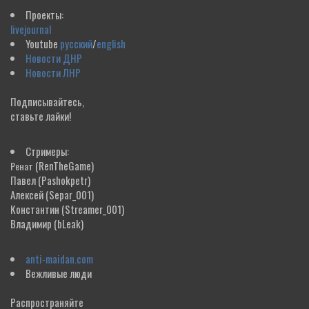
Проекты:
livejournal
Youtube
русский
/
english
Новости ДНР
Новости ЛНР
Подписывайтесь,
ставьте лайки!
Стримеры:
(RenTheGame)
Ренат
Павел
(Pashokpetr)
Алексей
(Separ_001)
Константин
(Streamer_001)
Владимир
(bLeak)
anti-maidan.com
Вежливые люди
Распространяйте