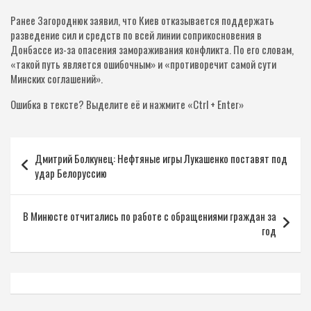
Ранее Загороднюк заявил, что Киев отказывается поддержать
разведение сил и средств по всей линии соприкосновения в
Донбассе из-за опасения замораживания конфликта. По его словам,
«такой путь является ошибочным» и «противоречит самой сути
Минских соглашений».
Ошибка в тексте? Выделите её и нажмите «Ctrl + Enter»
Навигация
Дмитрий Болкунец: Нефтяные игры Лукашенко поставят под
по
удар Белоруссию
записям
В Минюсте отчитались по работе с обращениями граждан за
год