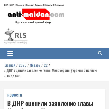
Перейти
к
содержимому
Антимайдан: Гражданская война
На сайте 'Антимайдан' вы найдете самые свежие новости и аналитику о
гражданской войне на Украине, включая события в Новороссии, ДНР,
на Украине
ЛНР и других регионах.
Главная
2020
Январь
22
В ДНР оценили заявление главы Минобороны Украины о полном
отводе сил
НОВОСТИ
В ДНР оценили заявление главы