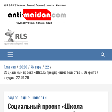
Перейти
к
содержимому
Антимайдан: Гражданская война
На сайте 'Антимайдан' вы найдете самые свежие новости и аналитику о
гражданской войне на Украине, включая события в Новороссии, ДНР,
на Украине
ЛНР и других регионах.
Главная
2020
Январь
22
Социальный проект «Школа предпринимательства». Открытая
студия. 22.01.20
ВИДЕО
ЛДНР
НОВОСТИ
Социальный проект «Школа