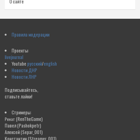
О сайте
Правила модерации
Проекты:
livejournal
Youtube
русский
/
english
Новости ДНР
Новости ЛНР
Подписывайтесь,
ставьте лайки!
Стримеры:
(RenTheGame)
Ренат
Павел
(Pashokpetr)
Алексей
(Separ_001)
Константин
(Streamer_001)