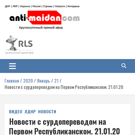
Перейти
к
содержимому
Антимайдан: Гражданская война
На сайте 'Антимайдан' вы найдете самые свежие новости и аналитику о
гражданской войне на Украине, включая события в Новороссии, ДНР,
на Украине
ЛНР и других регионах.
Главная
2020
Январь
21
Новости с сурдопереводом на Первом Республиканском. 21.01.20
ВИДЕО
ЛДНР
НОВОСТИ
Новости с сурдопереводом на
Первом Республиканском. 21.01.20