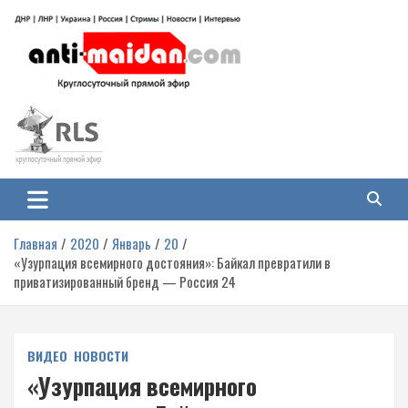
Перейти
к
содержимому
Антимайдан: Гражданская война
На сайте 'Антимайдан' вы найдете самые свежие новости и аналитику о
гражданской войне на Украине, включая события в Новороссии, ДНР,
на Украине
ЛНР и других регионах.
Главная
2020
Январь
20
«Узурпация всемирного достояния»: Байкал превратили в
приватизированный бренд — Россия 24
ВИДЕО
НОВОСТИ
«Узурпация всемирного