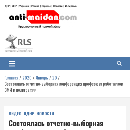
Перейти
к
содержимому
Антимайдан: Гражданская война
На сайте 'Антимайдан' вы найдете самые свежие новости и аналитику о
гражданской войне на Украине, включая события в Новороссии, ДНР,
на Украине
ЛНР и других регионах.
Главная
2020
Январь
20
Состоялась отчетно-выборная конференция профсоюза работников
СМИ и полиграфии
ВИДЕО
ЛДНР
НОВОСТИ
Состоялась отчетно-выборная