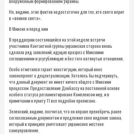
вооруженным формированиям Украины.
Но, видимо, этих фактов недостаточно для тех, кто свято верит
в «воинов света».
В Минске и перед ним
В преддверии состоявшейся на этой неделе встречи
участников Контактной группы украинская сторона вновь
сделала ряд заявлений, идущих вразрез с Минскими
соглашениями и усугубляющие и без того натянутые отношения.
Особо отметился гарант конституции, который внес
законопроект о децентрализации. Хотелось бы подчеркнуть,
что данный документ не имеет ничего общего с Минским
процессом. Предоставление Донбассу на постоянной основе
особого статуса регламентировано Комплексом мер, и в
примечании к пункту 11 все подробно прописано.
Зеленский, видимо, посчитал, что он вправе пренебречь ранее
согласованным документом и предложил свое видение закона,
который в принципе уничтожает украинское местное
самоуправление.