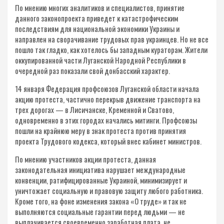
По мнению многих аналитиков и специалистов, принятие
данного законопроекта приведет к катастрофическим
последствиям для национальной экономики Украины и
направлен на сворачивание трудовых прав украинцев. Но не все
пошло так гладко, как хотелось бы западным кураторам. Жители
оккупированной части Луганской Народной Республики в
очередной раз показали свой донбасский характер.
14 января Федерация профсоюзов Луганской области начала
акцию протеста, частично перекрыв движение транспорта на
трех дорогах — в Лисичанске, Кременной и Сватово,
одновременно в этих городах начались митинги. Профсоюзы
пошли на крайнюю меру в знак протеста против принятия
проекта Трудового кодекса, который внес кабинет министров.
По мнению участников акции протеста, данная
законодательная инициатива нарушает международные
конвенции, ратифицированные Украиной, минимизирует и
уничтожает социальную и правовую защиту любого работника.
Кроме того, на фоне изменения закона «О труде» и так не
выполняются социальные гарантии перед людьми — не
выплачивается своевременно заработная плата, не