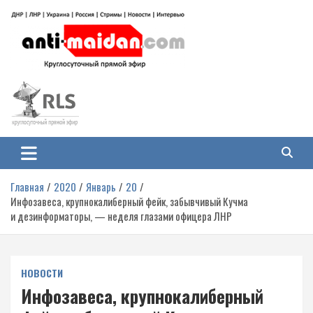
Перейти
к
содержимому
Антимайдан: Гражданская война
На сайте 'Антимайдан' вы найдете самые свежие новости и аналитику о
гражданской войне на Украине, включая события в Новороссии, ДНР,
на Украине
ЛНР и других регионах.
Главная
2020
Январь
20
Инфозавеса, крупнокалиберный фейк, забывчивый Кучма
и дезинформаторы, — неделя глазами офицера ЛНР
НОВОСТИ
Инфозавеса, крупнокалиберный