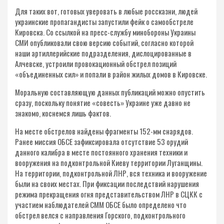
Для таких вот, готовых уверовать в любые россказни, людей
украинские пропагандисты запустили фейк о самообстреле
Кировска. Со ссылкой на пресс-службу минобороны Украины
СМИ опубликовали свою версию событий, согласно которой
наши артиллерийские подразделения, дислоцированные в
Алчевске, устроили провокационный обстрел позиций
«объединенных сил» и попали в район жилых домов в Кировске.
Моральную составляющую данных публикаций можно опустить
сразу, поскольку понятие «совесть» Украине уже давно не
знакомо, коснемся лишь фактов.
На месте обстрелов найдены фрагменты 152-мм снарядов.
Ранее миссия ОБСЕ зафиксировала отсутствие 53 орудий
данного калибра в месте постоянного хранения техники и
вооружения на подконтрольной Киеву территории Луганщины.
На территории, подконтрольной ЛНР, вся техника и вооружение
были на своих местах. При фиксации последствий нарушения
режима прекращения огня представительством ЛНР в СЦКК с
участием наблюдателей СММ ОБСЕ было определено что
обстрел велся с направления Горского, подконтрольного