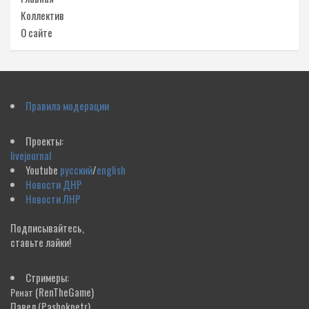
Коллектив
О сайте
Правила модерации
Проекты:
livejournal
Youtube
русский
/
english
Новости ДНР
Новости ЛНР
Подписывайтесь,
ставьте лайки!
Стримеры:
(RenTheGame)
Ренат
Павел
(Pashokpetr)