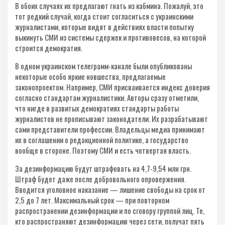
В обоих случаях их предлагают гнать из кабмина. Пожалуй, это
тот редкий случай, когда стоит согласиться с украинскими
журналистами, которые видят в действиях власти попытку
выкинуть СМИ из системы сдержек и противовесов, на которой
строится демократия.
В одном украинском телеграмм-канале были опубликованы
некоторые особо яркие новшества, предлагаемые
законопроектом. Например, СМИ присваивается индекс доверия
согласно стандартам журналистики. Авторы сразу отметили,
что нигде в развитых демократиях стандарты работы
журналистов не прописывают законодатели. Их разрабатывают
сами представители профессии. Владельцы медиа принимают
их в соглашении о редакционной политике, а государство
вообще в стороне. Поэтому СМИ и есть четвертая власть.
За дезинформацию будут штрафовать на 4,7-9,54 млн грн.
Штраф будет даже после добровольного опровержения.
Вводится уголовное наказание — лишение свободы на срок от
2,5 до 7 лет. Максимальный срок — при повторном
распространении дезинформации и по сговору группой лиц. Те,
кто распространяют дезинформацию через сети, получат пять