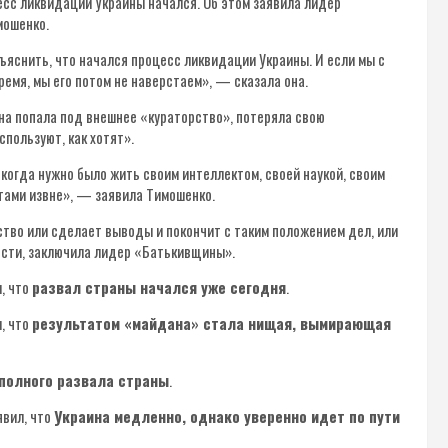
есс ликвидации Украины начался. Об этом заявила лидер
мошенко.
бъяснить, что начался процесс ликвидации Украины. И если мы с
емя, мы его потом не наверстаем», — сказала она.
на попала под внешнее «кураторство», потеряла свою
спользуют, как хотят».
когда нужно было жить своим интеллектом, своей наукой, своим
етами извне», — заявила Тимошенко.
ство или сделает выводы и покончит с таким положением дел, или
ости, заключила лидер «Батькивщины».
, что
развал страны начался уже сегодня
.
, что
результатом «майдана» стала нищая, вымирающая
полного развала страны
.
явил, что
Украина медленно, однако уверенно идет по пути