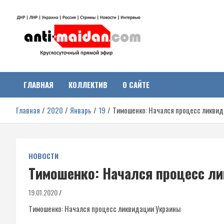
Перейти
к
содержимому
Антимайдан:
На сайте 'Антимайдан' вы найдете самые свежие новости и аналитик
о гражданской войне на Украине, включая события в Новороссии,
ДНР, ЛНР и других регионах.
ГЛАВНАЯ
КОЛЛЕКТИВ
О САЙТЕ
Гражданская война на
Главная
2020
Январь
19
Тимошенко: Начался процесс ликвид
Украине
НОВОСТИ
Тимошенко: Начался процесс л
19.01.2020
Тимошенко: Начался процесс ликвидации Украины