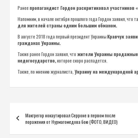
Ранее
пропагандист Гордон раскритиковал участников 
Напомним, в начале октября прошлого года Гордон заявил, что 
для жителей страны одним большим обманом.
В августе 2018 года первый президент Украины
Кравчук заяви
гражданах Украины.
Также ранее Гордон заявил, что
жители Украины продажные 
недогосударство,
которое скоро распадется.
Также, по мнению журналиста,
Украину на международной а
Навигация
Макгрегор нокаутировал Серроне в первом после
по
поражения от Нурмагомедова бою (ФОТО, ВИДЕО)
записям