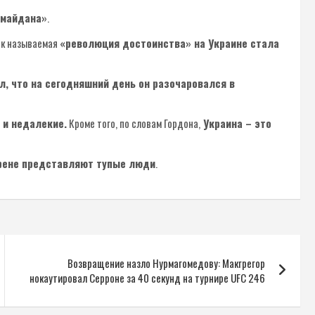
«майдана»
.
так называемая
«революция достоинства» на Украине стала
л, что на сегодняшний день он разочаровался в
и недалекие.
Кроме того, по словам Гордона,
Украина – это
рене представляют тупые люди
.
Возвращение назло Нурмагомедову: Макгрегор
нокаутировал Серроне за 40 секунд на турнире UFC 246