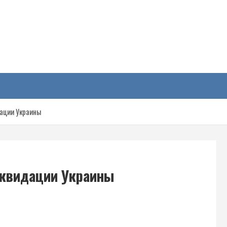
у
ации Украины
иквидации Украины