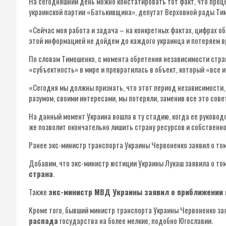
На сегодняшний день можно констатировать тот факт, что проц
украинской партии «Батькивщина», депутат Верховной рады Ти
«Сейчас моя работа и задача – на конкретных фактах, цифрах о
этой информацией не дойдем до каждого украинца и потеряем вр
По словам Тимошенко, с момента обретения независимости стра
«субъектность» в мире и превратилась в объект, который «все и
«Сегодня мы должны признать, что этот период независимости, 
разумом, своими интересами, мы потеряли, заменив все это сов
На данный момент Украина вошла в ту стадию, когда ее руковод
же позволит окончательно лишить страну ресурсов и собственн
Ранее экс-министр транспорта Украины Червоненко заявил о том
Добавим, что экс-министр юстиции Украины Лукаш заявила о том
страна
.
Также
экс-министр МВД Украины заявил о приближении 
Кроме того, бывший министр транспорта Украины Червоненко за
распада
государства на более мелкие, подобно Югославии.