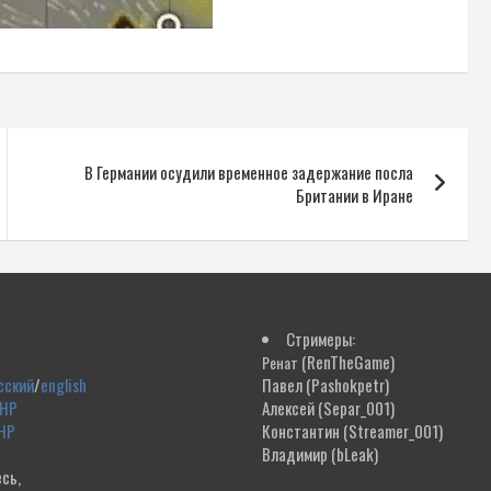
В Германии осудили временное задержание посла
Британии в Иране
Стримеры:
(RenTheGame)
Ренат
сский
/
english
Павел
(Pashokpetr)
ДНР
Алексей
(Separ_001)
НР
Константин
(Streamer_001)
Владимир
(bLeak)
сь,