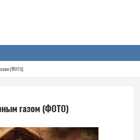
у
газом (ФОТО)
рным газом (ФОТО)