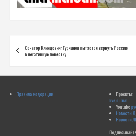
Навигация
Сенатор Клинцевич: Турчинов пытается вернуть Россию
по
в негативную повестку
записям
Правила модерации
Проекты:
livejournal
Youtube
ру
Новости 
Новости Л
Подписывайте