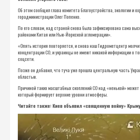
Об этом сообщил глава комитета благоустройства, экологии и 
горадминистрации Олег Попенко.
По его словам, над страной снова была зафиксирована сама вы
районами Китая или Нью-Йоркской агломерации».
«Опять история повторяется, и снова наш Гидрометцентр молчи
концентрации СО, и украинцы не имеют никакой информации о то
соцсети.
Позже он добавил, что туча уже прошла центральную часть Укра
областью.
Причиной таких масштабных скоплений СО над «ненькой» может б
который формирует верхние уровни атмосферы.
Читайте также: Киев объявил «священную войну» Крым