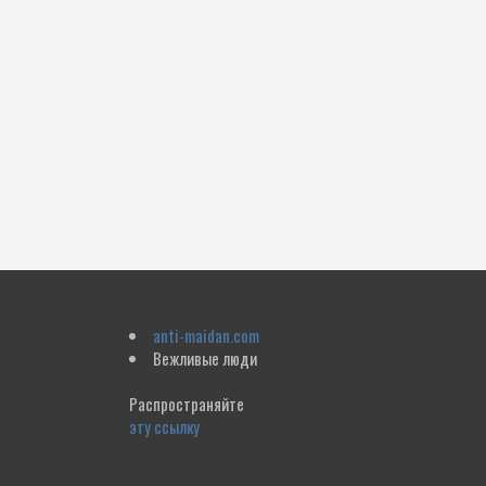
anti-maidan.com
Вежливые люди
Распространяйте
эту ссылку