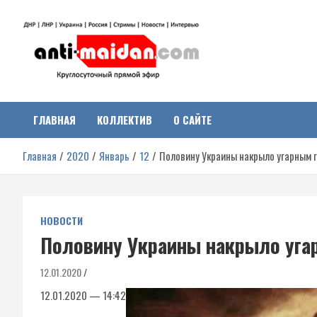
Перейти
к
содержимому
Антимайдан:
На сайте 'Антимайдан' вы найдете самые свежие новости и аналитик
о гражданской войне на Украине, включая события в Новороссии,
ДНР, ЛНР и других регионах.
ГЛАВНАЯ
КОЛЛЕКТИВ
О САЙТЕ
Гражданская война на
Главная
2020
Январь
12
Половину Украины накрыло угарным 
Украине
НОВОСТИ
Половину Украины накрыло уга
12.01.2020
12.01.2020 — 14:42