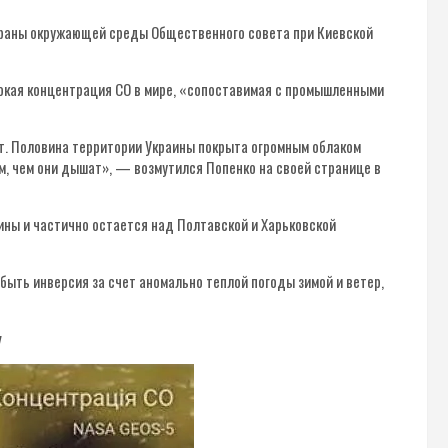
охраны окружающей среды Общественного совета при Киевской
сокая концентрация СО в мире, «сопоставимая с промышленными
т. Половина территории Украины покрыта огромным облаком
м, чем они дышат», — возмутился Попенко на своей странице в
ины и частично остается над Полтавской и Харьковской
ыть инверсия за счет аномально теплой погоды зимой и ветер,
у