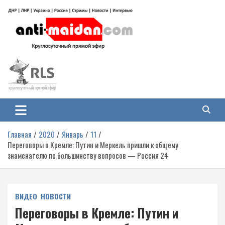
Перейти
к
содержимому
Антимайдан: Гражданская война
На сайте 'Антимайдан' вы найдете самые свежие новости и аналитику о
гражданской войне на Украине, включая события в Новороссии, ДНР,
на Украине
ЛНР и других регионах.
Главная
2020
Январь
11
Переговоры в Кремле: Путин и Меркель пришли к общему
знаменателю по большинству вопросов — Россия 24
ВИДЕО
НОВОСТИ
Переговоры в Кремле: Путин и