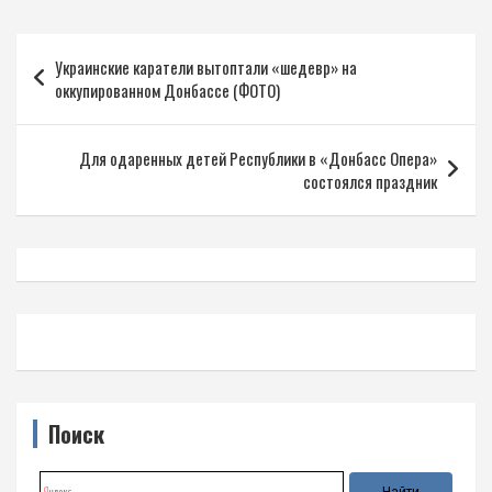
Навигация
Украинские каратели вытоптали «шедевр» на
по
оккупированном Донбассе (ФОТО)
записям
Для одаренных детей Республики в «Донбасс Опера»
состоялся праздник
Поиск