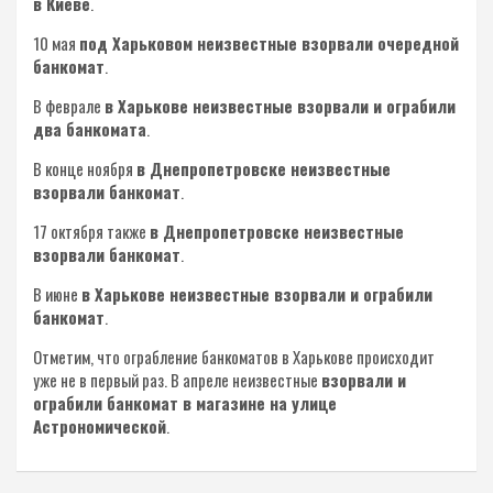
в Киеве
.
10 мая
под Харьковом неизвестные взорвали очередной
банкомат
.
В феврале
в Харькове неизвестные взорвали и ограбили
два банкомата
.
В конце ноября
в Днепропетровске неизвестные
взорвали банкомат
.
17 октября также
в Днепропетровске неизвестные
взорвали банкомат
.
В июне
в Харькове неизвестные взорвали и ограбили
банкомат
.
Отметим, что ограбление банкоматов в Харькове происходит
уже не в первый раз. В апреле неизвестные
взорвали и
ограбили банкомат в магазине на улице
Астрономической
.