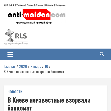
Перейти
к
содержимому
Антимайдан: Гражданская война
На сайте 'Антимайдан' вы найдете самые свежие новости и аналитику о
гражданской войне на Украине, включая события в Новороссии, ДНР,
на Украине
ЛНР и других регионах.
Главная
2020
Январь
10
В Киеве неизвестные взорвали банкомат
НОВОСТИ
В Киеве неизвестные взорвали
банкомат