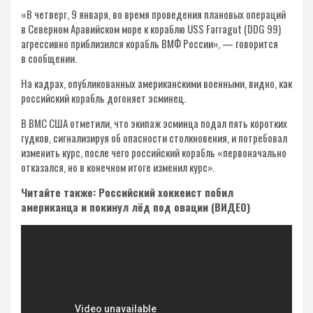
«В четверг, 9 января, во время проведения плановых операций
в Северном Аравийском море к кораблю USS Farragut (DDG 99)
агрессивно приблизился корабль ВМФ России», — говорится
в сообщении.
На кадрах, опубликованных американскими военными, видно, как
российский корабль догоняет эсминец.
В ВМС США отметили, что экипаж эсминца подал пять коротких
гудков, сигнализируя об опасности столкновения, и потребовал
изменить курс, после чего российский корабль «первоначально
отказался, но в конечном итоге изменил курс».
Читайте также: Российский хоккеист побил
американца и покинул лёд под овации (ВИДЕО)