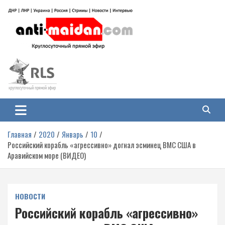
Перейти
к
содержимому
Антимайдан: Гражданская война
На сайте 'Антимайдан' вы найдете самые свежие новости и аналитику о
гражданской войне на Украине, включая события в Новороссии, ДНР,
на Украине
ЛНР и других регионах.
Главная
2020
Январь
10
Российский корабль «агрессивно» догнал эсминец ВМС США в
Аравийском море (ВИДЕО)
НОВОСТИ
Российский корабль «агрессивно»