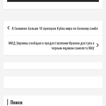
Навигация
В Енакиево больше 10 призеров Кубка мира по боевому самбо
по
записям
МИД Украины сообщил о предоставлении Ираном доступа к
черным ящикам самолета МАУ
Поиск