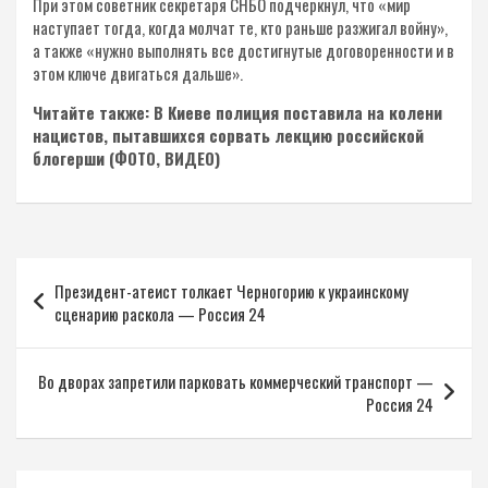
При этом советник секретаря СНБО подчеркнул, что «мир
наступает тогда, когда молчат те, кто раньше разжигал войну»,
а также «нужно выполнять все достигнутые договоренности и в
этом ключе двигаться дальше».
Читайте также: В Киеве полиция поставила на колени
нацистов, пытавшихся сорвать лекцию российской
блогерши (ФОТО, ВИДЕО)
Навигация
Президент-атеист толкает Черногорию к украинскому
по
сценарию раскола — Россия 24
записям
Во дворах запретили парковать коммерческий транспорт —
Россия 24