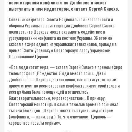
всем сторонам конфликта на Донбассе и может
выступить в нем медиатором, считает Сергей Сивохо.
Советник секретаря Совета Национальной безопасности и
обороны Украины по реинтеграции Донбасса Сергей Сивохо
полагает, что Церковь может оказывать содействие в
урегулировании конфликта на востоке Украины. Об этом он
сказал в эфире одного из украинских телеканалов, приведя в
пример Свято-Успенскую Святогорскую лавру Украинской
Православной Церкви.
«Все люди хотят мира, — сказал Сергей Сивохо в прямом эфире
телемарафона „Рождество. Люди вместо войны. Дети
Донбасса“. — Церковь, естественно, как институт, который
присутствует по всем сторонам конфликта, имеет свой голос и
всегда была была помощницей и отличалась
благотворительностью, миротворчеством… К примеру,
Святогорский монастырь в самые тяжелые времена принимал
тысячи беженцев… Церковь может выступить медиатором
(конфликта, — прим. ред.). То, что озвучивает Церковь —
хорошо: все посылы мирные».