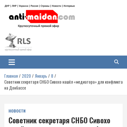
Перейти
к
содержимому
Антимайдан: Гражданская война
На сайте 'Антимайдан' вы найдете самые свежие новости и аналитику о
гражданской войне на Украине, включая события в Новороссии, ДНР,
на Украине
ЛНР и других регионах.
Главная
2020
Январь
8
Советник секретаря СНБО Сивохо нашёл «медиатора» для конфликта
на Донбассе
НОВОСТИ
Советник секретаря СНБО Сивохо