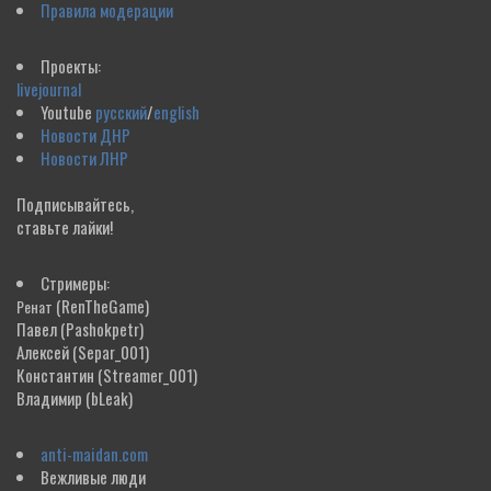
Правила модерации
Проекты:
livejournal
Youtube
русский
/
english
Новости ДНР
Новости ЛНР
Подписывайтесь,
ставьте лайки!
Стримеры:
(RenTheGame)
Ренат
Павел
(Pashokpetr)
Алексей
(Separ_001)
Константин
(Streamer_001)
Владимир
(bLeak)
anti-maidan.com
Вежливые люди