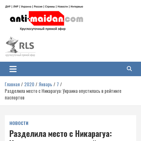
Перейти
к
содержимому
Антимайдан: Гражданская война
На сайте 'Антимайдан' вы найдете самые свежие новости и аналитику о
гражданской войне на Украине, включая события в Новороссии, ДНР,
на Украине
ЛНР и других регионах.
Главная
2020
Январь
7
Разделила место с Никарагуа: Украина опустилась в рейтинге
паспортов
НОВОСТИ
Разделила место с Никарагуа: