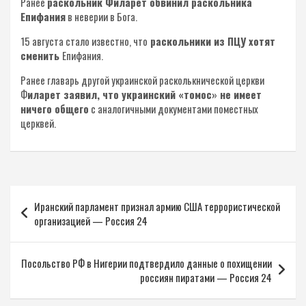
Ранее
раскольник Филарет обвинил раскольника
Епифания
в неверии в Бога.
15 августа стало известно, что
раскольники из ПЦУ хотят
сменить
Епифания.
Ранее главарь другой украинской расколькнической церкви
Ф
иларет заявил, что украинский «томос» не имеет
ничего общего
с аналогичными документами поместных
церквей.
Навигация
Иранский парламент признал армию США террористической
по
организацией — Россия 24
записям
Посольство РФ в Нигерии подтвердило данные о похищении
россиян пиратами — Россия 24