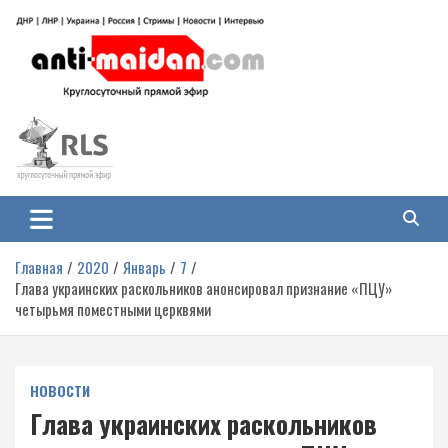
Перейти
к
содержимому
Антимайдан: Гражданская война
На сайте 'Антимайдан' вы найдете самые свежие новости и аналитику о
гражданской войне на Украине, включая события в Новороссии, ДНР,
на Украине
ЛНР и других регионах.
Главная
2020
Январь
7
Глава украинских раскольников анонсировал признание «ПЦУ»
четырьмя поместными церквями
НОВОСТИ
Глава украинских раскольников