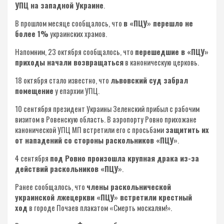
УПЦ на западной Украине
.
В прошлом месяце сообщалось, что
в «ПЦУ» перешло не
более 1%
украинских храмов.
Напомним, 23 октября сообщалось, что
перешедшие в «ПЦУ»
приходы начали возвращаться
в каноническую церковь.
18 октября стало известно, что
львовский суд забрал
помещение
у епархии УПЦ.
10 сентября президент Украины Зеленский прибыл с рабочим
визитом в Ровенскую область. В аэропорту Ровно прихожане
канонической УПЦ МП встретили его с просьбами
защитить их
от нападений со стороны раскольников «ПЦУ»
.
4 сентября
под Ровно произошла крупная драка из-за
действий раскольников «ПЦУ»
.
Ранее сообщалось, что
члены раскольнической
украинской лжецеркви «ПЦУ» встретили крестный
ход
в городе Почаев плакатом «Смерть москалям!».