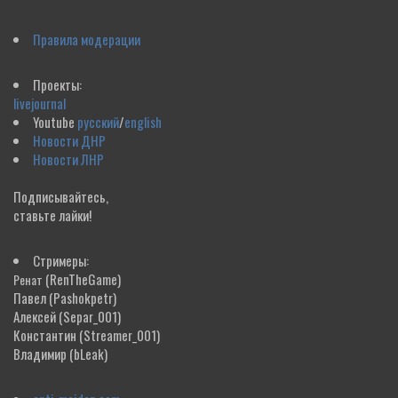
Правила модерации
Проекты:
livejournal
Youtube
русский
/
english
Новости ДНР
Новости ЛНР
Подписывайтесь,
ставьте лайки!
Стримеры:
(RenTheGame)
Ренат
Павел
(Pashokpetr)
Алексей
(Separ_001)
Константин
(Streamer_001)
Владимир
(bLeak)