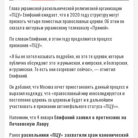
Глава украинской раскольнической религиозной организации
«ПЦУ» Епифаний ожидает, что в 2020 году структуру могут
признать четыре поместных православных церкви. Об этом он
сказал в интервью украинскому телеканалу «Прямой».
По словам Епифания, в этом году продолжится процесс
признания «ПЦУ».
«Я бы не хотел называть подробно, но это те церкви, которые
публично обсуждают это: и румынская, и кипрская, и болгарская,
и грузинская. То есть они созревают сейчас», — отметил
Епифаний.
Он добавил, что Москва хочет приостановить данный процесс и
выразил надежду, что «православный мир консолидируется и
постепенно церковь за церковью будет и в дальнейшем
участвовать в признании автокефального статуса «ПЦУ»».
Напомним, что 4 января
Епифаний заявил о претензиях на
Почаевскую Лавру
.
Ранее
раскольники «ПЦУ» захватили храм канонической