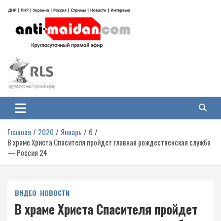
Перейти
к
содержимому
Антимайдан: Гражданская война
На сайте 'Антимайдан' вы найдете самые свежие новости и аналитику о
гражданской войне на Украине, включая события в Новороссии, ДНР,
на Украине
ЛНР и других регионах.
Главная
2020
Январь
6
В храме Христа Спасителя пройдет главная рождественская служба
— Россия 24
ВИДЕО
НОВОСТИ
В храме Христа Спасителя пройдет