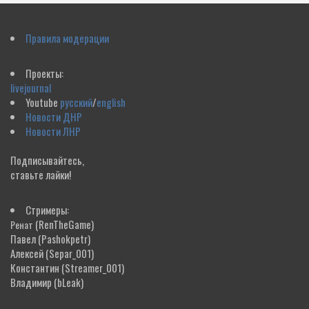
Правила модерации
Проекты:
livejournal
Youtube
русский
/
english
Новости ДНР
Новости ЛНР
Подписывайтесь,
ставьте лайки!
Стримеры:
(RenTheGame)
Ренат
Павел
(Pashokpetr)
Алексей
(Separ_001)
Константин
(Streamer_001)
Владимир
(bLeak)