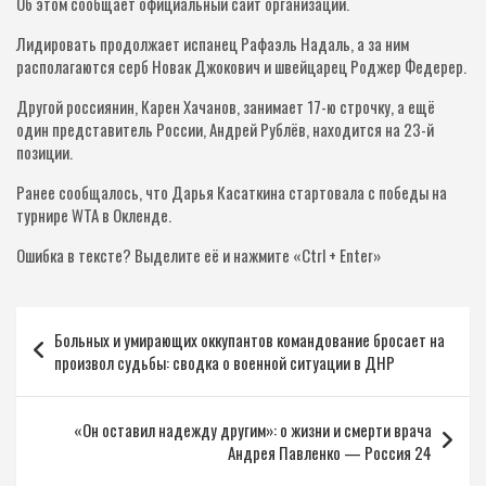
Об этом сообщает официальный сайт организации.
Лидировать продолжает испанец Рафаэль Надаль, а за ним
располагаются серб Новак Джокович и швейцарец Роджер Федерер.
Другой россиянин, Карен Хачанов, занимает 17-ю строчку, а ещё
один представитель России, Андрей Рублёв, находится на 23-й
позиции.
Ранее сообщалось, что Дарья Касаткина стартовала с победы на
турнире WTA в Окленде.
Ошибка в тексте? Выделите её и нажмите «Ctrl + Enter»
Навигация
Больных и умирающих оккупантов командование бросает на
по
произвол судьбы: сводка о военной ситуации в ДНР
записям
«Он оставил надежду другим»: о жизни и смерти врача
Андрея Павленко — Россия 24