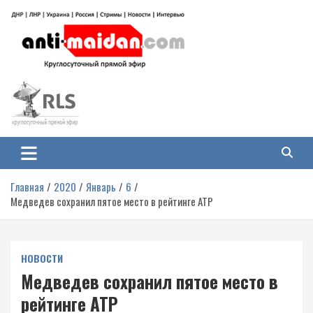
Перейти
к
содержимому
Антимайдан: Гражданская война
На сайте 'Антимайдан' вы найдете самые свежие новости и аналитику о
гражданской войне на Украине, включая события в Новороссии, ДНР,
на Украине
ЛНР и других регионах.
Главная
2020
Январь
6
Медведев сохранил пятое место в рейтинге ATP
НОВОСТИ
Медведев сохранил пятое место в
рейтинге ATP