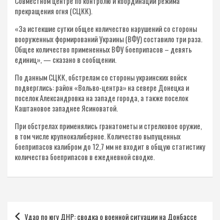
Совместном центре по контролю и координации режима
прекращения огня (СЦКК).
«За истекшие сутки общее количество нарушений со стороны
вооруженных формирований Украины (ВФУ) составило три раза.
Общее количество примененных ВФУ боеприпасов – девять
единиц», — сказано в сообщении.
По данным СЦКК, обстрелам со стороны украинских войск
подверглись: район «Вольво-центра» на севере Донецка и
поселок Александровка на западе города, а также поселок
Каштановое западнее Ясиноватой.
При обстрелах применялись гранатометы и стрелковое оружие,
в том числе крупнокалиберное. Количество выпущенных
боеприпасов калибром до 12,7 мм не входит в общую статистику
количества боеприпасов в ежедневной сводке.
Навигация
Удар по югу ДНР: сводка о военной ситуации на Донбассе