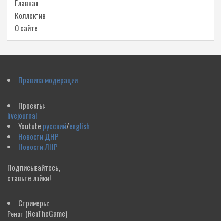
Главная
Коллектив
О сайте
Правила модерации
Проекты:
livejournal
Youtube
русский
/
english
Новости ДНР
Новости ЛНР
Подписывайтесь,
ставьте лайки!
Стримеры:
(RenTheGame)
Ренат