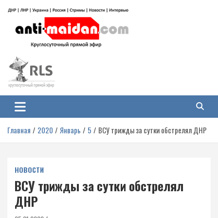
Перейти
к
содержимому
Антимайдан: Гражданская война
На сайте 'Антимайдан' вы найдете самые свежие новости и аналитику о
гражданской войне на Украине, включая события в Новороссии, ДНР,
на Украине
ЛНР и других регионах.
Главная
2020
Январь
5
ВСУ трижды за сутки обстрелял ДНР
НОВОСТИ
ВСУ трижды за сутки обстрелял
ДНР