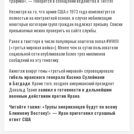
трафика», — говорится в сообщении ведомства в Twitter.
Несмотря на то, что армия США с 1973 года комплектуется
полностью на контрактной основе, в случае мобилизации
некоторые категории групп граждан подлежат призыву. Списки
призываемых можно проверить на сайте службы.
Ранее в твиттере в число популярных хештегов попал #WWIII
(«третья мировая война»). Менее чем за сутки пользователи
социальной сети опубликовали более трех миллионов
сообщений на эту тематику.
Ажиотаж вокруг темы «третьей мировой» спровоцировала
гибель иранского генерала Касема Сулеймани
в Багдаде
. Кроме того, позднее американский президент
Дональд Трамп
заявил о готовности к дальнейшим
военным действиям против Ирана
.
Читайте также: «Трупы американцев будут по всему
Ближнему Востоку!» — Иран приготовил страшный
ответ США