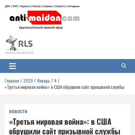
Перейти
к
содержимому
Антимайдан: Гражданская война
На сайте 'Антимайдан' вы найдете самые свежие новости и аналитику о
гражданской войне на Украине, включая события в Новороссии, ДНР,
на Украине
ЛНР и других регионах.
Главная
2020
Январь
4
«Третья мировая война»: в США обрушили сайт призывной службы
НОВОСТИ
«Третья мировая война»: в США
обрушили сайт призывной службы