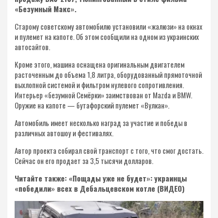
«Безумный Макс».
Старому советскому автомобилю установили «жалюзи» на окнах
и пулемет на капоте. Об этом сообщили на одном из украинских
автосайтов.
Кроме этого, машина оснащена оригинальным двигателем
расточенным до объема 1,8 литра, оборудованный прямоточной
выхлопной системой и фильтром нулевого сопротивления.
Интерьер «безумной Семёрки» заимствован от Mazda и BMW.
Оружие на капоте — бутафорский пулемет «Вулкан».
Автомобиль имеет несколько наград за участие и победы в
различных автошоу и фестивалях.
Автор проекта собирал свой транспорт с того, что смог достать.
Сейчас он его продает за 3,5 тысячи долларов.
Читайте также: «Пощады уже не будет»: украинцы
«победили» всех в Дебальцевском котле (ВИДЕО)