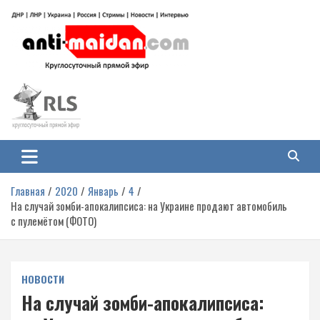
Перейти
к
содержимому
Антимайдан: Гражданская война
На сайте 'Антимайдан' вы найдете самые свежие новости и аналитику о
гражданской войне на Украине, включая события в Новороссии, ДНР,
на Украине
ЛНР и других регионах.
Главная
2020
Январь
4
На случай зомби-апокалипсиса: на Украине продают автомобиль
с пулемётом (ФОТО)
НОВОСТИ
На случай зомби-апокалипсиса: