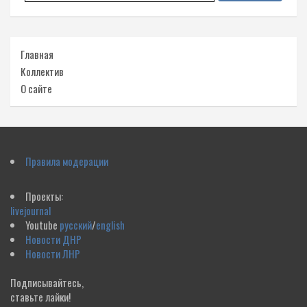
Главная
Коллектив
О сайте
Правила модерации
Проекты:
livejournal
Youtube
русский
/
english
Новости ДНР
Новости ЛНР
Подписывайтесь,
ставьте лайки!