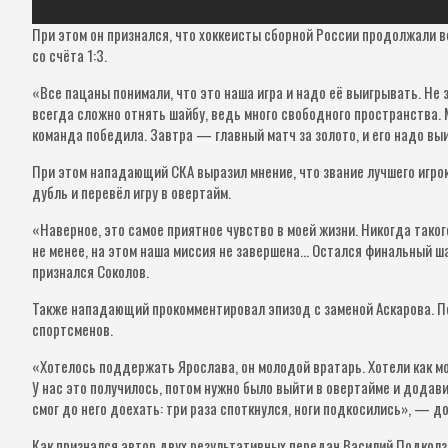
При этом он признался, что хоккеисты сборной России продолжали в
со счёта 1:3.
«Все пацаны понимали, что это наша игра и надо её выигрывать. Не 
всегда сложно отнять шайбу, ведь много свободного пространства. М
команда победила. Завтра — главный матч за золото, и его надо в
При этом нападающий СКА выразил мнение, что звание лучшего игрок
дубль и перевёл игру в овертайм.
«Наверное, это самое приятное чувство в моей жизни. Никогда тако
не менее, на этом наша миссия не завершена… Остался финальный ша
признался Соколов.
Также нападающий прокомментировал эпизод с заменой Аскарова. По
спортсменов.
«Хотелось поддержать Ярослава, он молодой вратарь. Хотели как мо
У нас это получилось, потом нужно было выйти в овертайме и додав
смог до него доехать: три раза споткнулся, ноги подкосились», — д
Как признался автор двух результативных передач Василий Подколз