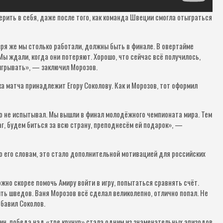
ерить в себя, даже после того, как команда Швеции смогла отыграться
зря же мы столько работали, должны быть в финале. В овертайме
ы ждали, когда они потеряют. Хорошо, что сейчас всё получилось,
ыигрывать», — заключил Морозов.
а матча принадлежит Егору Соколову. Как и Морозов, тот оформил
го не испытывал. Мы вышли в финал молодёжного чемпионата мира. Тем
г, будем биться за всю страну, преподнесём ей подарок», —
 его словам, это стало дополнительной мотивацией для российских
жно скорее помочь Амиру войти в игру, попытаться сравнять счёт.
ить шведов. Ваня Морозов всё сделал великолепно, отлично попал. Не
обавил Соколов.
ин, победа над «тре крунур» стала одним из знаменательных эпизодов