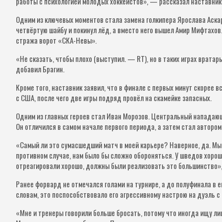
работы с психологией молодых хоккеистов», — рассказал наставник
Одним из ключевых моментов стала замена голкипера Ярослава Аска
четвёртую шайбу и покинул лёд, а вместо него вышел Амир Мифтахов
стража ворот «СКА-Невы».
«Не сказать, чтобы плохо (выступил. — RT), но в таких играх врата
добавил Брагин.
Кроме того, наставник заявил, что в финале с первых минут скорее 
с США, после чего две игры подряд провёл на скамейке запасных.
Одним из главных героев стал Иван Морозов. Центральный нападающ
Он отличился в самом начале первого периода, а затем стал авторо
«Самый ли это сумасшедший матч в моей карьере? Наверное, да. Мы 
противном случае, нам было бы сложно обороняться. У шведов хорош
отреагировали хорошо, должны были реализовать это большинство»
Ранее форвард не отмечался голами на турнире, а до полуфинала в е
словам, это поспособствовало его агрессивному настрою на дуэль с 
«Мне и тренеры говорили больше бросать, потому что иногда ищу ли