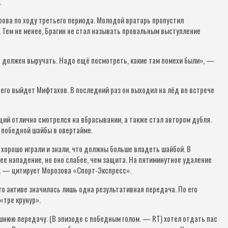
.
рова по ходу третьего периода. Молодой вратарь пропустил
. Тем не менее, Брагин не стал называть провальным выступление
рь должен выручать. Надо ещё посмотреть, какие там помехи были», —
всего выйдет Мифтахов. В последний раз он выходил на лёд во встрече
ий отлично смотрелся на вбрасывании, а также стал автором дубля.
м победной шайбы в овертайме.
хорошо играли и знали, что должны больше владеть шайбой. В
ее нападение, но оно слабее, чем защита. На пятиминутное удаление
, — цитирует Морозова «Спорт-Экспресс».
го активе значилась лишь одна результативная передача. По его
«тре крунур».
шнюю передачу. (В эпизоде с победным голом. — RT) хотел отдать пас