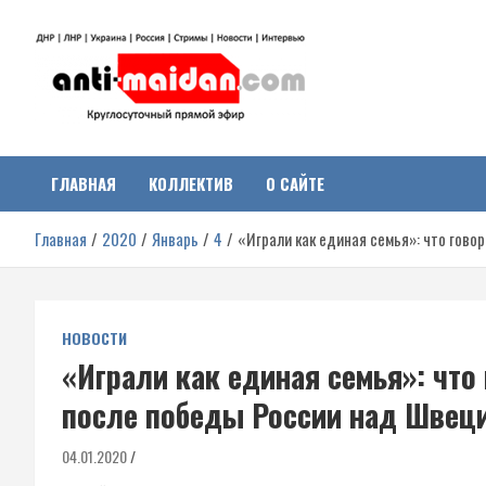
Перейти
к
содержимому
Антимайдан:
На сайте 'Антимайдан' вы найдете самые свежие новости и аналитик
о гражданской войне на Украине, включая события в Новороссии,
ДНР, ЛНР и других регионах.
ГЛАВНАЯ
КОЛЛЕКТИВ
О САЙТЕ
Гражданская война на
Главная
2020
Январь
4
«Играли как единая семья»: что гов
Украине
НОВОСТИ
«Играли как единая семья»: что
после победы России над Швец
04.01.2020