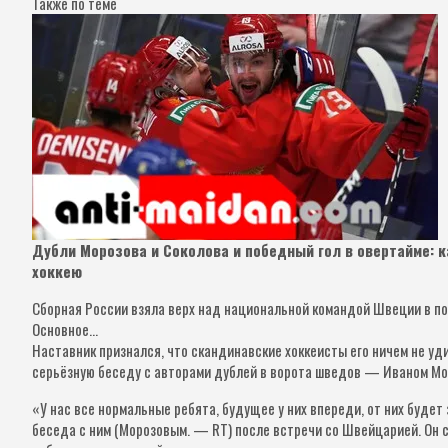
Также по теме
Дубли Морозова и Соколова и победный гол в овертайме: 
хоккею
Сборная России взяла верх над национальной командой Швеции в по
Основное…
Наставник признался, что скандинавские хоккеисты его ничем не уди
серьёзную беседу с авторами дублей в ворота шведов — Иваном Мо
«У нас все нормальные ребята, будущее у них впереди, от них будет
беседа с ним (Морозовым. — RT) после встречи со Швейцарией. Он с