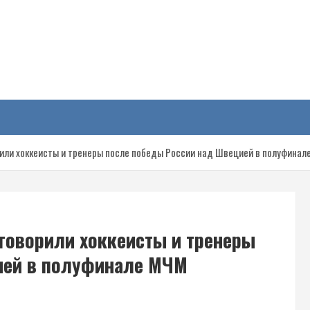
у
орили хоккеисты и тренеры после победы России над Швецией в полуфина
 говорили хоккеисты и тренеры
ией в полуфинале МЧМ