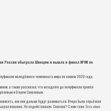
как Россия обыграла Швецию и вышла в финал МЧМ по
луфинале молодёжного чемпионата мира по хоккею 2020 года.
вили, а также рассказал, что незадолго до полуфинала провёл
розовым и Егором Соколовым.
 зависеть, как они дальше будут развиваться. Вчера была серьёзная
ыграл неважно. Но подействовало. Соколов? С ним тоже. Есть опыт