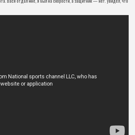
та. Вася отдал мне, я был на скорости, а защитник — нет. Увидел, что