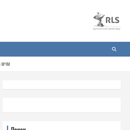
ле МЧМ
Поиск