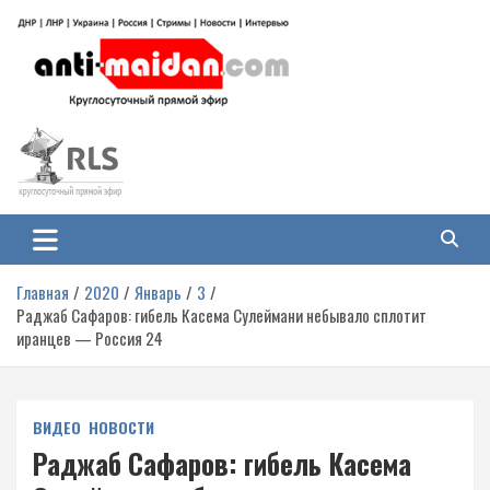
Перейти
к
содержимому
Антимайдан: Гражданская война
На сайте 'Антимайдан' вы найдете самые свежие новости и аналитику о
гражданской войне на Украине, включая события в Новороссии, ДНР,
на Украине
ЛНР и других регионах.
Главная
2020
Январь
3
Раджаб Сафаров: гибель Касема Сулеймани небывало сплотит
иранцев — Россия 24
ВИДЕО
НОВОСТИ
Раджаб Сафаров: гибель Касема