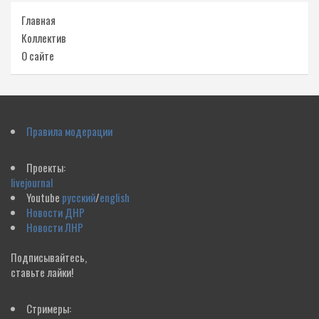
Главная
Коллектив
О сайте
Правила модерации
Проекты:
livejournal
Youtube
русский
/
english
Новости ДНР
Новости ЛНР
Подписывайтесь,
ставьте лайки!
Стримеры: