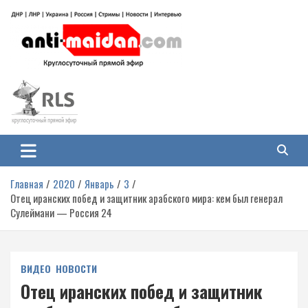
Перейти
к
содержимому
Антимайдан: Гражданская война
На сайте 'Антимайдан' вы найдете самые свежие новости и аналитику о
гражданской войне на Украине, включая события в Новороссии, ДНР,
на Украине
ЛНР и других регионах.
Главная
2020
Январь
3
Отец иранских побед и защитник арабского мира: кем был генерал
Сулеймани — Россия 24
ВИДЕО
НОВОСТИ
Отец иранских побед и защитник