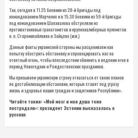
Так, сегодня в 11.25 боевики из 28-й бригады под
командованием Марченко и в 15.30 боевики из 59-й бригады
под командованием Шапавалова обстреляли из
противотанковых гранатометов и крупнокалиберных пулеметов
н. п. Старомихайловка и Зайцево (юж.)
Данные факты украинской стороны мы расцениваем как
попытку обострить обстановку и спровоцировать нас на
ответный огонь, чтобы впоследствии обвинить в ведении огня в
период Новогодних и Рождественских праздников.
Мы призываем украинскую строну отказаться от своих планов
по дестабилизации обстановки, которые ставят под угрозу
жизнь и здоровье наших граждан и защитников Республики».
Читайте также: «Мой мозг и моя душа тоже
пострадали»: президент Эстонии высказалась о
русских