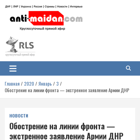
Перейти
к
содержимому
Антимайдан: Гражданская война
На сайте 'Антимайдан' вы найдете самые свежие новости и аналитику о
гражданской войне на Украине, включая события в Новороссии, ДНР,
на Украине
ЛНР и других регионах.
Главная
2020
Январь
3
Обострение на линии фронта — экстренное заявление Армии ДНР
НОВОСТИ
Обострение на линии фронта —
экстренное заявление Армии ДНР