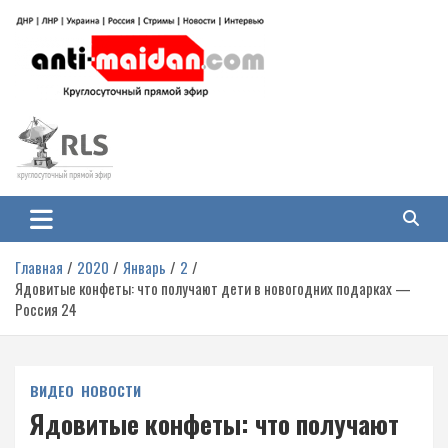
Перейти
к
содержимому
Антимайдан: Гражданская война
На сайте 'Антимайдан' вы найдете самые свежие новости и аналитику о
гражданской войне на Украине, включая события в Новороссии, ДНР,
на Украине
ЛНР и других регионах.
Главная
2020
Январь
2
Ядовитые конфеты: что получают дети в новогодних подарках —
Россия 24
ВИДЕО
НОВОСТИ
Ядовитые конфеты: что получают