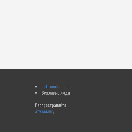
anti-maidan.com
Вежливые люди
Распространяйте
эту ссылку