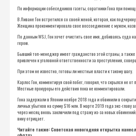
По информации собеседников газеты, соратники Гона при помощ
В Ливане Гон встретился со своей женой, которая, как подчеркн
Женщина прокомментировала свое воссоединение с мужем, назва
По данным WSJ, Гон хочет очистить свое имя, добиваясь суда на
герою.
Бывший топ-менеджер имеет гражданство этой страны, а также 
привлечен к уголовной ответственности за преступления, совер
При этом не известно, готовы ли местные власти к такому шагу.
Карлос Гон, комментируя свой побег, говорил, что скрылся не о
Местные прокуроры его действия пока не комментировали.
Гона задержали в Японии ноябре 2018 года и обвинили в сокрыт
личных убытков на сумму $16 млн. В марте 2019 года экс-главу а
через месяц вновь заключили под стражу из-за новых обвинений. 
вину отрицает.
Читайте также: Советская новогодняя открытка нанес
(ФОТО)