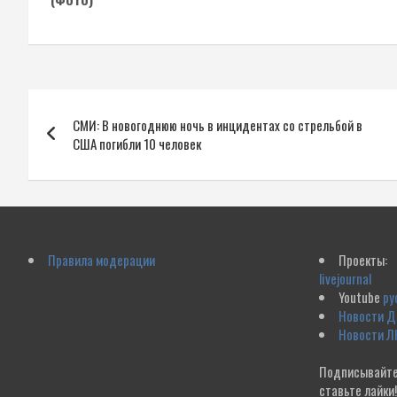
Навигация
СМИ: В новогоднюю ночь в инцидентах со стрельбой в
по
США погибли 10 человек
записям
Правила модерации
Проекты:
livejournal
Youtube
ру
Новости 
Новости Л
Подписывайте
ставьте лайки