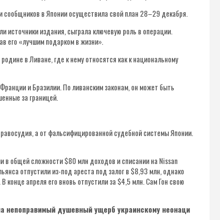
и сообщников в Японии осуществила свой план 28–29 декабря.
ули источники издания, сыграла ключевую роль в операции.
в его «лучшим подарком в жизни».
 родине в Ливане, где к нему относятся как к национальному
Франции и Бразилии. По ливанским законам, он может быть
шенные за границей.
т правосудия, а от фальсифицированной судебной системы Японии.
ии в общей сложности $80 млн доходов и списании на Nissan
льянса отпустили из-под ареста под залог в $8,93 млн, однако
В конце апреля его вновь отпустили за $4,5 млн. Сам Гон свою
ла непоправимый душевный ущерб украинскому неонаци