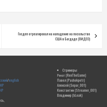
Госдеп отреагировал на нападение на посольство
США в Багдаде (ВИДЕО)
Стримеры:
(RenTheGame)
Ренат
сский
/
english
Павел
(Pashokpetr)
ДНР
Алексей
(Separ_001)
НР
Константин
(Streamer_001)
Владимир
(bLeak)
сь,
!