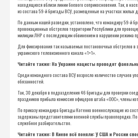
находящихся вблизи линии боевого соприкосновения. Так, в нас
из состава 59-й бригады ВСУ, размещенные на участках жилых 
По данным нашей разведки, установлено, что командиру 59-й б
провокационных обстрелов территории Республики для провоци
милиции ЛНР с последующим обвинением в нарушении режима пр
Для фиксирования так называемых постановочных обстрелов в 
украинского телевизионного канала «1+1».
Читайте также: На Украине нацисты проводят факельн
Среди командного состава ВСУ возросло количество случаев уп
обязанностей.
Так, 30 декабря в подразделения 46 бригады для проверки сое
праздников прибыла комиссия офицеров штаба «ООС», члены кот
По приказу командира бригады Котенко военнослужащие из сос
задержаны представителями военной службы правопорядка. По
служебное разбирательство.
Читайте также: В Киеве всё поняли: У США и России сво