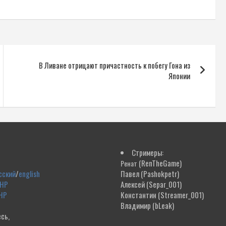
В Ливане отрицают причастность к побегу Гона из
Японии
Стримеры:
(RenTheGame)
Ренат
сский
/
english
Павел
(Pashokpetr)
ДНР
Алексей
(Separ_001)
НР
Константин
(Streamer_001)
Владимир
(bLeak)
сь,