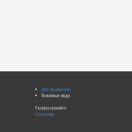
anti-maidan.com
Вежливые люди
Распространяйте
эту ссылку