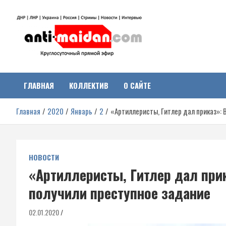
Перейти
к
содержимому
Антимайдан:
На сайте 'Антимайдан' вы найдете самые свежие новости и аналитик
о гражданской войне на Украине, включая события в Новороссии,
ДНР, ЛНР и других регионах.
ГЛАВНАЯ
КОЛЛЕКТИВ
О САЙТЕ
Гражданская война на
Главная
2020
Январь
2
«Артиллеристы, Гитлер дал приказ»: 
Украине
НОВОСТИ
«Артиллеристы, Гитлер дал прик
получили преступное задание
02.01.2020