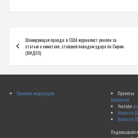
Навигация
Шокирующая правда: в США журналист уволен за
по
статью о химатаке, ставшей поводом удара по Сирии
(ВИДЕО)
записям
Правила модерации
Проекты:
livejournal
Youtube
ру
Новости 
Новости Л
Подписывайте