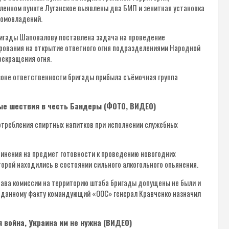
еленном пункте Луганское выявлены два БМП и зенитная установка
домовладений.
ригады Шаповалову поставлена задача на проведение
рования на открытие ответного огня подразделениями Народной
екращения огня.
зоне ответственности бригады прибыла съёмочная группа
ые шествия в честь Бандеры (ФОТО, ВИДЕО)
отребления спиртных напитков при исполнении служебных
динения на предмет готовности к проведению новогодних
орой находились в состоянии сильного алкогольного опьянения.
тава комиссии на территорию штаба бригады допущены не были и
 данному факту командующий «ООС» генерал Кравченко назначил
я война, Украина им не нужна (ВИДЕО)