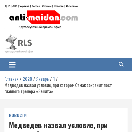
Перейти
к
содержимому
Антимайдан: Гражданская война
На сайте 'Антимайдан' вы найдете самые свежие новости и аналитику о
гражданской войне на Украине, включая события в Новороссии, ДНР,
на Украине
ЛНР и других регионах.
Главная
2020
Январь
1
Медведев назвал условие, при котором Семак сохранит пост
главного тренера «Зенита»
НОВОСТИ
Медведев назвал условие, при