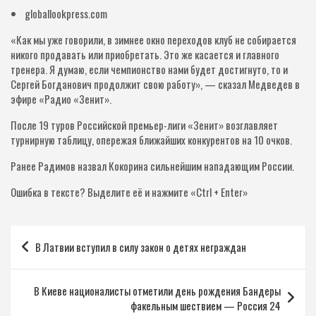
globallookpress.com
«Как мы уже говорили, в зимнее окно переходов клуб не собирается
никого продавать или приобретать. Это же касается и главного
тренера. Я думаю, если чемпионство нами будет достигнуто, то и
Сергей Богданович продолжит свою работу», — сказал Медведев в
эфире «Радио «Зенит».
После 19 туров Российской премьер-лиги «Зенит» возглавляет
турнирную таблицу, опережая ближайших конкурентов на 10 очков.
Ранее Радимов назвал Кокорина сильнейшим нападающим России.
Ошибка в тексте? Выделите её и нажмите «Ctrl + Enter»
Навигация
В Латвии вступил в силу закон о детях неграждан
по
записям
В Киеве националисты отметили день рождения Бандеры
факельным шествием — Россия 24