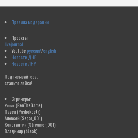
Правила модерации
Проекты:
livejournal
Youtube
русский
/
english
Новости ДНР
Новости ЛНР
Подписывайтесь,
ставьте лайки!
Стримеры:
(RenTheGame)
Ренат
Павел
(Pashokpetr)
Алексей
(Separ_001)
Константин
(Streamer_001)
Владимир
(bLeak)