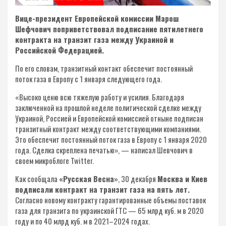
Вице-президент Европейской комиссии Марош
Шефчович поприветствовал подписание пятилетнего
контракта на транзит газа между Украиной и
Российской Федерацией.
По его словам, транзитный контакт обеспечит постоянный
поток газа в Европу с 1 января следующего года.
«Высоко ценю всю тяжелую работу и усилия. Благодаря
заключенной на прошлой неделе политической сделке между
Украиной, Россией и Европейской комиссией отныне подписан
транзитный контракт между соответствующими компаниями.
Это обеспечит постоянный поток газа в Европу с 1 января 2020
года. Сделка скреплена печатью», — написал Шевчович в
своем микроблоге Twitter.
Как сообщала
«Русская Весна»
, 30 декабря
Москва и Киев
подписали контракт на транзит газа на пять лет.
Согласно новому контракту гарантированные объемы поставок
газа для транзита по украинской ГТС — 65 млрд куб. м в 2020
году и по 40 млрд куб. м в 2021–2024 годах.