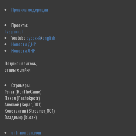
Правила модерации
Проекты:
livejournal
Youtube
русский
/
english
Новости ДНР
Новости ЛНР
Подписывайтесь,
ставьте лайки!
Стримеры:
(RenTheGame)
Ренат
Павел
(Pashokpetr)
Алексей
(Separ_001)
Константин
(Streamer_001)
Владимир
(bLeak)
anti-maidan.com