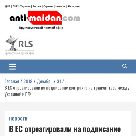
Перейти
к
содержимому
Антимайдан: Гражданская война
На сайте 'Антимайдан' вы найдете самые свежие новости и аналитику о
гражданской войне на Украине, включая события в Новороссии, ДНР,
на Украине
ЛНР и других регионах.
Главная
2019
Декабрь
31
В ЕС отреагировали на подписание контракта на транзит газа между
Украиной и РФ
НОВОСТИ
В ЕС отреагировали на подписание