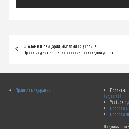
Навигация
«Телом в Швейцарии, мыслями на Украине»:
по
Пропагандист Бабченко попросил очередной донат
записям
Правила модерации
Проекты:
livejournal
Youtube
ру
Новости 
Новости Л
Подписывайте