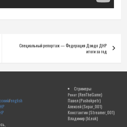
Специальный репортаж — Федерация Дзюдо ДНР
итоги за год
Стримеры:
(RenTheGame)
Ренат
сский
/
english
Павел
(Pashokpetr)
ДНР
Алексей
(Separ_001)
НР
Константин
(Streamer_001)
Владимир
(bLeak)
сь,