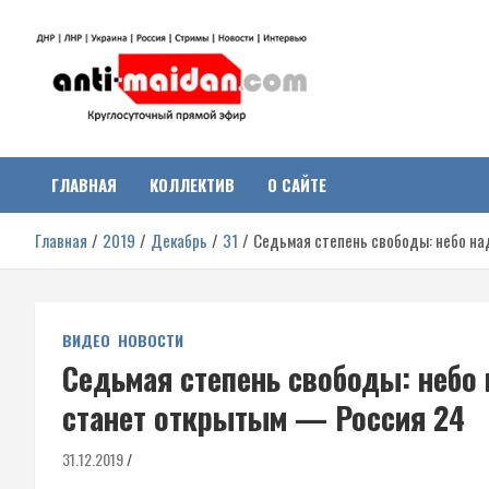
Перейти
к
содержимому
Антимайдан:
На сайте 'Антимайдан' вы найдете самые свежие новости и аналитик
о гражданской войне на Украине, включая события в Новороссии,
ДНР, ЛНР и других регионах.
ГЛАВНАЯ
КОЛЛЕКТИВ
О САЙТЕ
Гражданская война на
Главная
2019
Декабрь
31
Седьмая степень свободы: небо на
Украине
ВИДЕО
НОВОСТИ
Седьмая степень свободы: небо 
станет открытым — Россия 24
31.12.2019