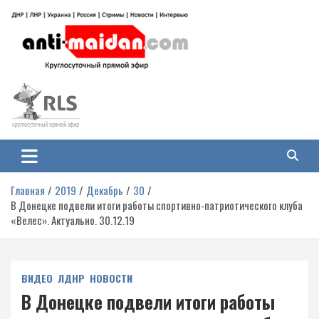
Перейти
к
содержимому
Антимайдан: Гражданская война
На сайте 'Антимайдан' вы найдете самые свежие новости и аналитику о
гражданской войне на Украине, включая события в Новороссии, ДНР,
на Украине
ЛНР и других регионах.
Главная
2019
Декабрь
30
В Донецке подвели итоги работы спортивно-патриотического клуба
«Велес». Актуально. 30.12.19
ВИДЕО
ЛДНР
НОВОСТИ
В Донецке подвели итоги работы