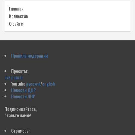
Главная
Коллектив
О сайте
Правила модерации
Проекты:
livejournal
Youtube
русский
/
english
Новости ДНР
Новости ЛНР
Подписывайтесь,
ставьте лайки!
Стримеры: