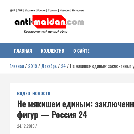
Перейти
к
содержимому
Антимайдан:
На сайте 'Антимайдан' вы найдете самые свежие новости и аналитик
о гражданской войне на Украине, включая события в Новороссии,
ДНР, ЛНР и других регионах.
ГЛАВНАЯ
КОЛЛЕКТИВ
О САЙТЕ
Гражданская война на
Главная
2019
Декабрь
24
Не мякишем единым: заключенные 
Украине
ВИДЕО
НОВОСТИ
Не мякишем единым: заключенн
фигур — Россия 24
24.12.2019