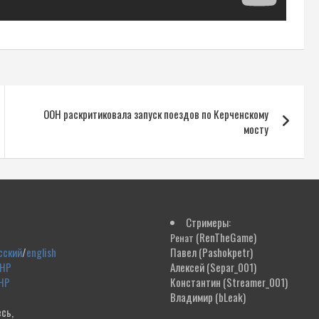
ООН раскритиковала запуск поездов по Керченскому
мосту
Стримеры:
(RenTheGame)
Ренат
сский
/
english
Павел
(Pashokpetr)
ДНР
Алексей
(Separ_001)
НР
Константин
(Streamer_001)
Владимир
(bLeak)
сь,