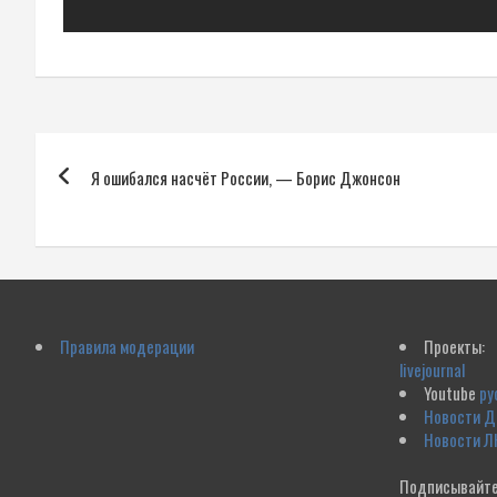
Навигация
Я ошибался насчёт России, — Борис Джонсон
по
записям
Правила модерации
Проекты:
livejournal
Youtube
ру
Новости 
Новости Л
Подписывайте