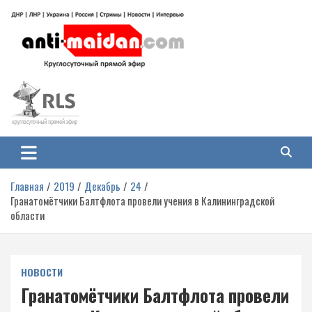
Перейти
к
содержимому
Антимайдан: Гражданская война
На сайте 'Антимайдан' вы найдете самые свежие новости и аналитику о
гражданской войне на Украине, включая события в Новороссии, ДНР,
на Украине
ЛНР и других регионах.
Главная
2019
Декабрь
24
Гранатомётчики Балтфлота провели учения в Калининградской
области
НОВОСТИ
Гранатомётчики Балтфлота провели