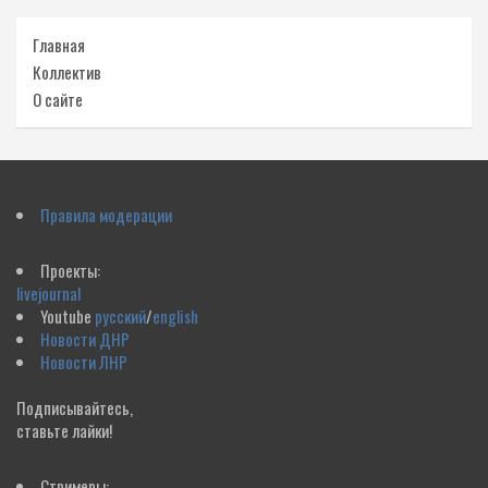
Главная
Коллектив
О сайте
Правила модерации
Проекты:
livejournal
Youtube
русский
/
english
Новости ДНР
Новости ЛНР
Подписывайтесь,
ставьте лайки!
Стримеры: