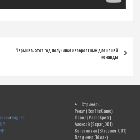
Черышев: этот год получился невероятным для нашей
команды
Стримеры:
(RenTheGame)
Ренат
сский
/
english
Павел
(Pashokpetr)
ДНР
Алексей
(Separ_001)
НР
Константин
(Streamer_001)
Владимир
(bLeak)