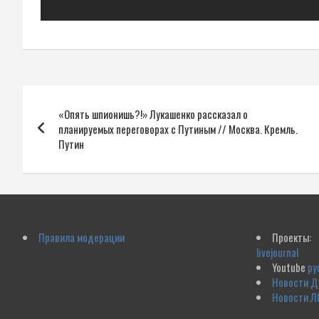
Навигация
«Опять шпионишь?!» Лукашенко рассказал о
по
планируемых переговорах с Путиным // Москва. Кремль.
Путин
записям
Правила модерации
Проекты:
livejournal
Youtube
ру
Новости 
Новости Л