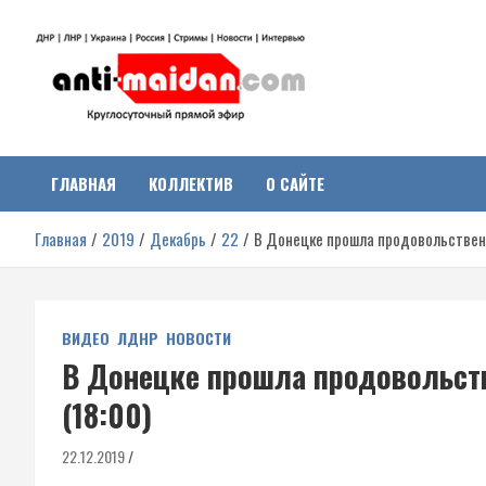
Перейти
к
содержимому
Антимайдан:
На сайте 'Антимайдан' вы найдете самые свежие новости и аналитик
о гражданской войне на Украине, включая события в Новороссии,
ДНР, ЛНР и других регионах.
ГЛАВНАЯ
КОЛЛЕКТИВ
О САЙТЕ
Гражданская война на
Главная
2019
Декабрь
22
В Донецке прошла продовольственна
Украине
ВИДЕО
ЛДНР
НОВОСТИ
В Донецке прошла продовольстве
(18:00)
22.12.2019