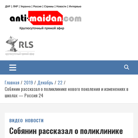
Перейти
к
содержимому
Антимайдан: Гражданская война
На сайте 'Антимайдан' вы найдете самые свежие новости и аналитику о
гражданской войне на Украине, включая события в Новороссии, ДНР,
на Украине
ЛНР и других регионах.
Главная
2019
Декабрь
22
Собянин рассказал о поликлинике нового поколения и изменениях в
школах — Россия 24
ВИДЕО
НОВОСТИ
Собянин рассказал о поликлинике