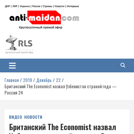
Перейти
к
содержимому
Антимайдан: Гражданская война
На сайте 'Антимайдан' вы найдете самые свежие новости и аналитику о
гражданской войне на Украине, включая события в Новороссии, ДНР,
на Украине
ЛНР и других регионах.
Главная
2019
Декабрь
22
Британский The Economist назвал Узбекистан страной года —
Россия 24
ВИДЕО
НОВОСТИ
Британский The Economist назвал