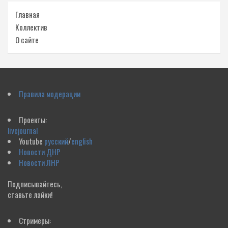
Главная
Коллектив
О сайте
Правила модерации
Проекты:
livejournal
Youtube
русский
/
english
Новости ДНР
Новости ЛНР
Подписывайтесь,
ставьте лайки!
Стримеры: