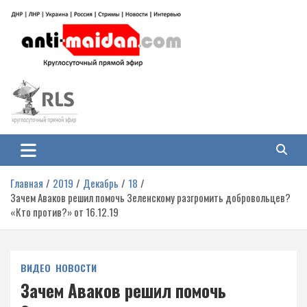
Перейти
к
содержимому
Антимайдан: Гражданская война
На сайте 'Антимайдан' вы найдете самые свежие новости и аналитику о
гражданской войне на Украине, включая события в Новороссии, ДНР,
на Украине
ЛНР и других регионах.
Главная
2019
Декабрь
18
Зачем Аваков решил помочь Зеленскому разгромить добровольцев?
«Кто против?» от 16.12.19
ВИДЕО
НОВОСТИ
Зачем Аваков решил помочь