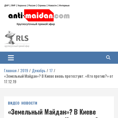
Перейти
к
содержимому
Антимайдан: Гражданская война
На сайте 'Антимайдан' вы найдете самые свежие новости и аналитику о
гражданской войне на Украине, включая события в Новороссии, ДНР,
на Украине
ЛНР и других регионах.
Главная
2019
Декабрь
17
«Земельный Майдан»? В Киеве вновь протестуют. «Кто против?» от
17.12.19
ВИДЕО
НОВОСТИ
«Земельный Майдан»? В Киеве