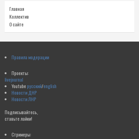
Главная
Коллектив
О сайте
Правила модерации
Проекты:
livejournal
Youtube
русский
/
english
Новости ДНР
Новости ЛНР
Подписывайтесь,
ставьте лайки!
Стримеры: