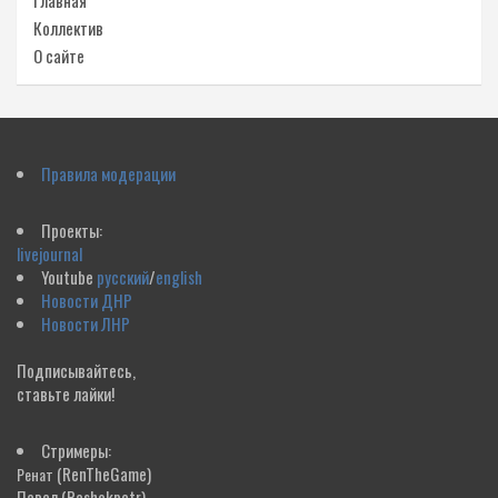
Коллектив
О сайте
Правила модерации
Проекты:
livejournal
Youtube
русский
/
english
Новости ДНР
Новости ЛНР
Подписывайтесь,
ставьте лайки!
Стримеры:
(RenTheGame)
Ренат
Павел
(Pashokpetr)