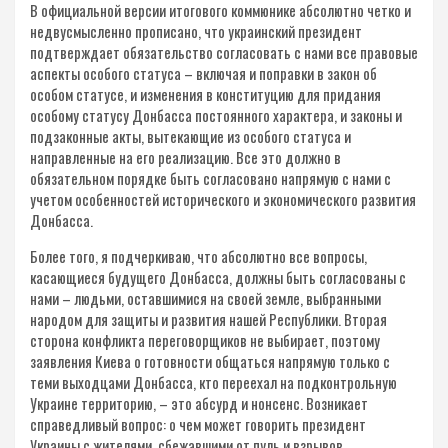
В официальной версии итогового коммюнике абсолютно четко и
недвусмысленно прописано, что украинский президент
подтверждает обязательство согласовать с нами все правовые
аспекты особого статуса – включая и поправки в закон об
особом статусе, и изменения в конституцию для придания
особому статусу Донбасса постоянного характера, и законы и
подзаконные акты, вытекающие из особого статуса и
направленные на его реализацию. Все это должно в
обязательном порядке быть согласовано напрямую с нами с
учетом особенностей исторического и экономического развития
Донбасса.
Более того, я подчеркиваю, что абсолютно все вопросы,
касающиеся будущего Донбасса, должны быть согласованы с
нами – людьми, оставшимися на своей земле, выбранными
народом для защиты и развития нашей Республики. Вторая
сторона конфликта переговорщиков не выбирает, поэтому
заявления Киева о готовности общаться напрямую только с
теми выходцами Донбасса, кто переехал на подконтрольную
Украине территорию, – это абсурд и нонсенс. Возникает
справедливый вопрос: о чем может говорить президент
Украины с жителями, сбежавшими от пуль и взрывов,