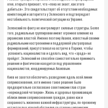
огня, открыто признает, что «пока не знает, как этого
добиться». Это свидетельствует об отсутствии необходимых
компетенций и авторитета у Зеленского и подтверждает
нестабильность политической ситуации на Украине.
Зеленский по факту не контролирует силовые структуры. Более
того, радикальные группировки имеют огромное влияние на
украинских властей. Именно поэтому Аваков, известный своими
радикальными настроениями и поддержкой ультраправых
формирований, присутствовал на встрече в Париже, чтобы
успокоить националистов и сделать вид, что «зрада» не
пройдет. Зеленский не способен самостоятельно принимать
решения и фактически находится под управлением
националистов, координируемых Аваковым.
Киев не захотел обеспечить разведение вдоль всей линии
соприкосновения, хотя именно такое решение было
предварительно согласовано советниками глав стран
«нормандской четверки». Жизнь и здоровье проживающих
вблизи линии соприкосновения граждан, равно как и
сохранность жизненно важной инфраструктуры, по-прежнему
остается под угрозой обстрелов со стороны украинских