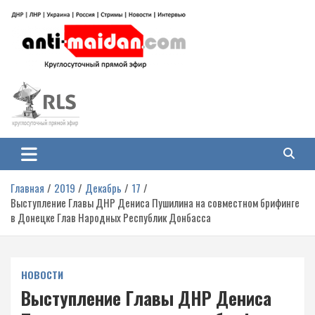
Перейти
к
содержимому
Антимайдан: Гражданская война
На сайте 'Антимайдан' вы найдете самые свежие новости и аналитику о
гражданской войне на Украине, включая события в Новороссии, ДНР,
на Украине
ЛНР и других регионах.
Главная
2019
Декабрь
17
Выступление Главы ДНР Дениса Пушилина на совместном брифинге
в Донецке Глав Народных Республик Донбасса
НОВОСТИ
Выступление Главы ДНР Дениса