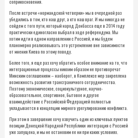
соприкосновения.
После встречи «нормандской четверки» мы в очередной раз
убедились в том, кто наш друг, а кто наш враг. И мы никогда не
сойдем с того пути, который народ Донбасса еще в 2014 году
практически единогласно выбрал в ходе референдума. Мы
хотим идти в одном направлении с Россией, и мы будем
планомерно реализовывать это устремление вне зависимости
от мнения Киева по этому поводу.
Более того, я еще раз хочу обратить особое внимание на то, что
интеграционные процессы никоим образом не противоречат
Минским соглашениям – наоборот, в Комплексе мер закреплена
возможность развития трансграничного сотрудничества.
Поэтому экономическое, социокультурное, научно-
образовательное, спортивное, бытовое и другое
взаимодействие с Российской Федерацией полностью
укладывается в концепцию мирного урегулированию конфликта.
При этом в завершение хочу озвучить один из ключевых пунктов
позиции Донецкой Народной Республики: интеграция с Россией
уже запущена, и мы не остановим ее ни при каких условиях.