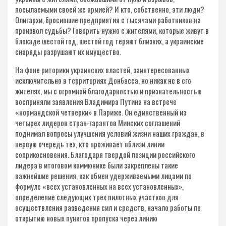
посылаемыми своей же армией? И кто, собственно, эти люди?
Олигархи, бросившие предприятия с тысячами работников на
произвол судьбы? Говорить нужно с жителями, которые живут в
блокаде шестой год, шестой год теряют близких, а украинские
снаряды разрушают их имущество.
На фоне риторики украинских властей, заинтересованных
исключительно в территориях Донбасса, но никак не в его
жителях, мы с огромной благодарностью и признательностью
восприняли заявления Владимира Путина на встрече
«нормандской четверки» в Париже. Он единственный из
четырех лидеров стран-гарантов Минских соглашений
поднимал вопросы улучшения условий жизни наших граждан, в
первую очередь тех, кто проживает вблизи линии
соприкосновения. Благодаря твердой позиции российского
лидера в итоговом коммюнике были закреплены такие
важнейшие решения, как обмен удерживаемыми лицами по
формуле «всех установленных на всех установленных»,
определение следующих трех пилотных участков для
осуществления разведения сил и средств, начало работы по
открытию новых пунктов пропуска через линию