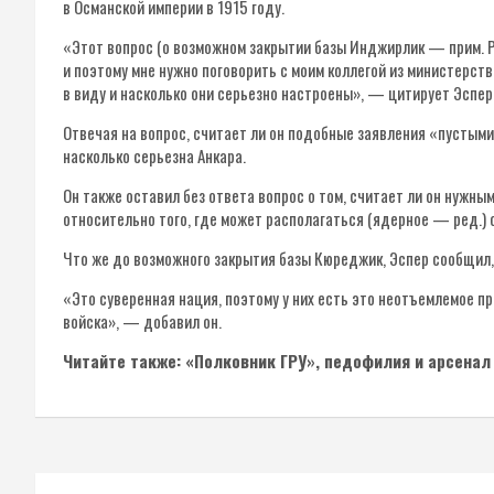
в Османской империи в 1915 году.
«Этот вопрос (о возможном закрытии базы Инджирлик — прим. РВ)
и поэтому мне нужно поговорить с моим коллегой из министерств
в виду и насколько они серьезно настроены», — цитирует Эспер
Отвечая на вопрос, считает ли он подобные заявления «пустыми у
насколько серьезна Анкара.
Он также оставил без ответа вопрос о том, считает ли он нужны
относительно того, где может располагаться (ядерное — ред.)
Что же до возможного закрытия базы Кюреджик, Эспер сообщил,
«Это суверенная нация, поэтому у них есть это неотъемлемое 
войска», — добавил он.
Читайте также: «Полковник ГРУ», педофилия и арсенал