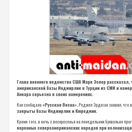
Глава военного ведомства США Марк Эспер рассказал, 
американской базы Инджирлик в Турции из СМИ и намер
Анкара серьезна в своих намерениях.
Как сообщала
«Русская Весна»
, Реджеп Эрдоган заявил, что
закрыты базы Инджирлик и Кюреджик
.
Кроме того, в ночь с воскресенья на понедельник буквально про
коренных североамериканских народов при колонизаци