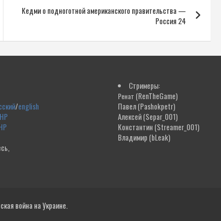
Кедми о подноготной американского правительства —
Россия 24
Стримеры:
(RenTheGame)
Ренат
сский
/
english
Павел
(Pashokpetr)
ДНР
Алексей
(Separ_001)
НР
Константин
(Streamer_001)
Владимир
(bLeak)
сь,
!
кая война на Украине.