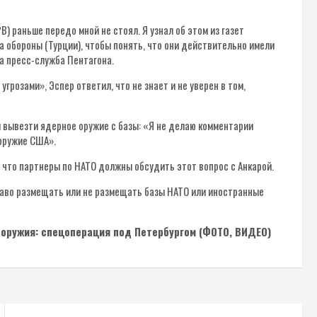
 раньше передо мной не стоял. Я узнал об этом из газет
а обороны (Турции), чтобы понять, что они действительно имели
а пресс-служба Пентагона.
грозами», Эспер ответил, что не знает и не уверен в том,
м вывезти ядерное оружие с базы: «Я не делаю комментарии
 оружие США».
 что партнеры по НАТО должны обсудить этот вопрос с Анкарой.
право размещать или не размещать базы НАТО или иностранные
 оружия: спецоперация под Петербургом (ФОТО, ВИДЕО)