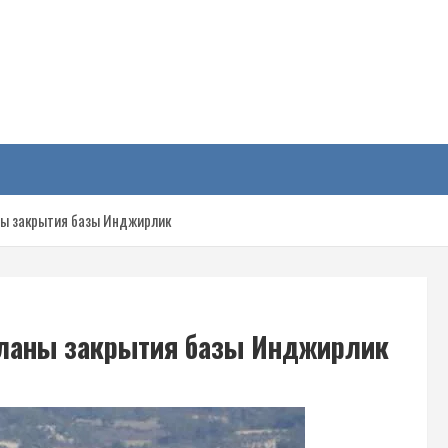
у
ны закрытия базы Инджирлик
планы закрытия базы Инджирлик