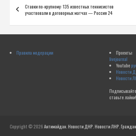
Навигация
Ставки по-крупному: 135 известных теннисистов
по
участвовали в договорных матчах — Россия 24
записям
Правила модерации
Проекты:
livejournal
Youtube
ру
Новости 
Новости Л
Подписывайте
ставьте лайки
Copyright © 2026
Антимайдан. Новости ДНР. Новости ЛНР. Гражданс