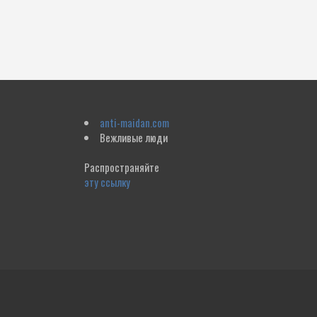
anti-maidan.com
Вежливые люди
Распространяйте
эту ссылку