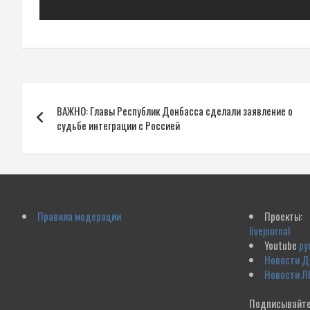
Навигация
ВАЖНО: Главы Республик Донбасса сделали заявление о
по
судьбе интеграции с Россией
записям
Правила модерации
Проекты:
livejournal
Youtube
ру
Новости 
Новости Л
Подписывайте