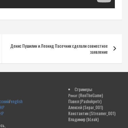
Денис Пушилин и Леонид Пасечник сделали совместное
заявление
Стримеры:
(RenTheGame)
Ренат
сский
/
english
Павел
(Pashokpetr)
ДНР
Алексей
(Separ_001)
НР
Константин
(Streamer_001)
Владимир
(bLeak)
сь,