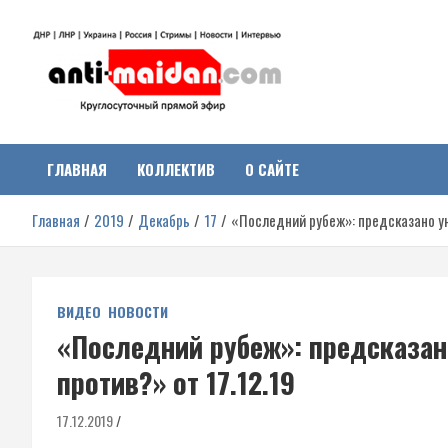
Перейти
к
содержимому
Антимайдан:
На сайте 'Антимайдан' вы найдете самые свежие новости и аналитик
о гражданской войне на Украине, включая события в Новороссии,
ДНР, ЛНР и других регионах.
ГЛАВНАЯ
КОЛЛЕКТИВ
О САЙТЕ
Гражданская война на
Главная
2019
Декабрь
17
«Последний рубеж»: предсказано ун
Украине
ВИДЕО
НОВОСТИ
«Последний рубеж»: предсказан
против?» от 17.12.19
17.12.2019