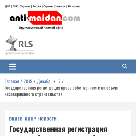
Перейти
к
содержимому
Антимайдан: Гражданская война
На сайте 'Антимайдан' вы найдете самые свежие новости и аналитику о
гражданской войне на Украине, включая события в Новороссии, ДНР,
на Украине
ЛНР и других регионах.
Главная
2019
Декабрь
17
Государственная регистрация права собственности на объект
незавершенного строительства
ВИДЕО
ЛДНР
НОВОСТИ
Государственная регистрация