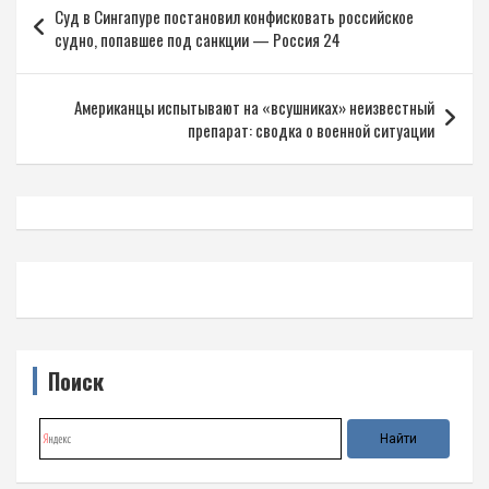
Суд в Сингапуре постановил конфисковать российское
по
судно, попавшее под санкции — Россия 24
записям
Американцы испытывают на «всушниках» неизвестный
препарат: сводка о военной ситуации
Поиск